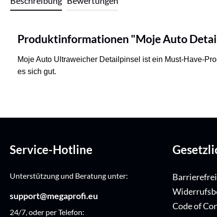
Beschreibung
Bewertungen
Produktinformationen "Moje Auto Detail
Moje Auto Ultraweicher Detailpinsel
ist ein Must-Have-Prod
es sich gut.
Service-Hotline
Gesetzl
Unterstützung und Beratung unter:
Barrierefre
Widerrufsb
support@megaprofi.eu
Code of Co
24/7, oder per Telefon: