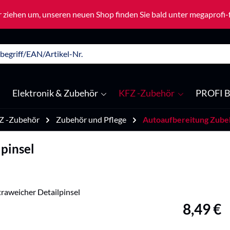
 ziehen um, unseren neuen Shop finden Sie bald unter megaprofi
Elektronik & Zubehör
KFZ -Zubehör
PROFI B
Z -Zubehör
Zubehör und Pflege
Autoaufbereitung Zube
pinsel
Regulärer Pre
8,49 €