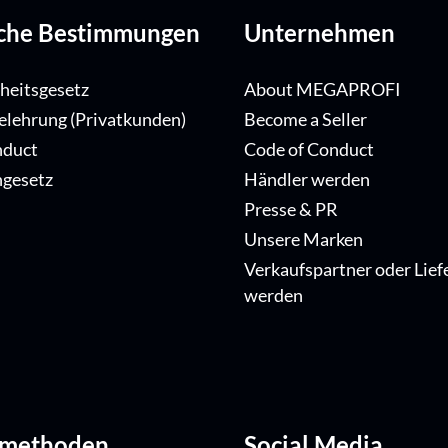
iche Bestimmungen
Unternehmen
iheitsgesetz
About MEGAPROFI
elehrung (Privatkunden)
Become a Seller
nduct
Code of Conduct
ngesetz
Händler werden
Presse & PR
Unsere Marken
Verkaufspartner oder Lief
werden
dmethoden
Social Media