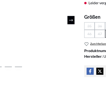
Leider verg
au
Größen
35
36
(Diese Optio
(Die
46
47
(Diese Optio
(Die
Zum Merkzet
Produktnum
Hersteller:
U