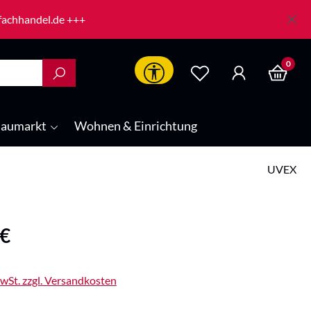
-fachhandel.de +++
0
Werkzeugleiste anzeigen
aumarkt
Wohnen & Einrichtung
UVEX
is:
 €
MwSt. zzgl. Versandkosten