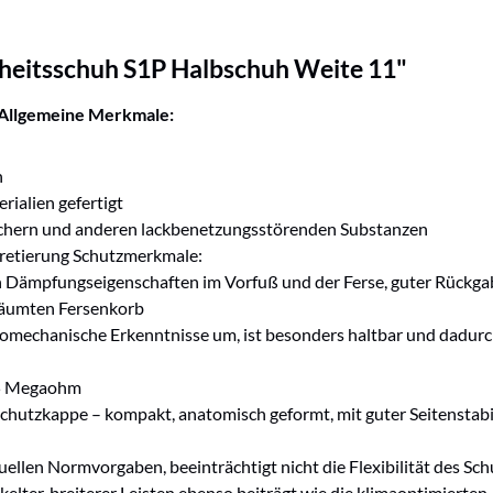
rheitsschuh S1P Halbschuh Weite 11"
Allgemeine Merkmale:
h
rialien gefertigt
hmachern und anderen lackbenetzungsstörenden Substanzen
arretierung Schutzmerkmale:
n Dämpfungseigenschaften im Vorfuß und der Ferse, guter Rückgab
häumten Fersenkorb
omechanische Erkenntnisse um, ist besonders haltbar und dadurch
 35 Megaohm
hutzkappe – kompakt, anatomisch geformt, mit guter Seitenstabili
uellen Normvorgaben, beeinträchtigt nicht die Flexibilität des 
elter, breiterer Leisten ebenso beiträgt wie die klimaoptimierte