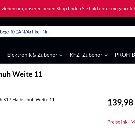
 ziehen um, unseren neuen Shop finden Sie bald unter megaprofi
Elektronik & Zubehör
KFZ -Zubehör
PROFI B
chuh Weite 11
Regulärer Pre
139,98
Preise inkl. 