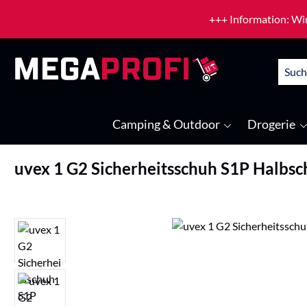
um Hauptinhalt springen
Zur Suche springen
+++ Information: Wir
Camping & Outdoor
Drogerie
uvex 1 G2 Sicherheitsschuh S1P Halbs
Bildergalerie überspringen