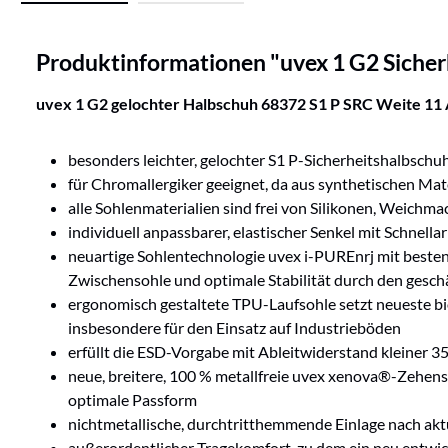
Produktinformationen "uvex 1 G2 Siche
uvex 1 G2 gelochter Halbschuh 68372 S1 P SRC Weite 11
besonders leichter, gelochter S1 P-Sicherheitshalbschu
für Chromallergiker geeignet, da aus synthetischen Mate
alle Sohlenmaterialien sind frei von Silikonen, Weic
individuell anpassbarer, elastischer Senkel mit Schnell
neuartige Sohlentechnologie uvex i-PUREnrj mit beste
Zwischensohle und optimale Stabilität durch den gesc
ergonomisch gestaltete TPU-Laufsohle setzt neueste bi
insbesondere für den Einsatz auf Industrieböden
erfüllt die ESD-Vorgabe mit Ableitwiderstand kleiner
neue, breitere, 100 % metallfreie uvex xenova®-Zehensc
optimale Passform
nichtmetallische, durchtritthemmende Einlage nach akt
außerordentlicher Tragekomfort, zu dem ein neu entwick