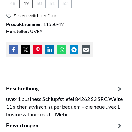
48
49
50
51
52
(Diese Option ist zurzeit nicht verfügbar.)
(Diese Option ist zurzeit nicht verfügbar.)
(Diese Option ist zurzeit nicht verfügbar.)
(Diese Option ist zurzeit nicht verfügbar.)
(Diese Option ist zurzeit nicht verfüg
Zum Merkzettel hinzufügen
Produktnummer:
11558-49
Hersteller:
UVEX
Beschreibung
uvex 1 business Schlupfstiefel 84262 S3 SRC Weite
11 sicher, stylisch, super bequem – die neue uvex 1
business-Linie mod…
Mehr
Bewertungen