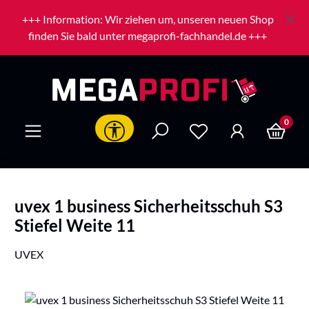
Zum Hauptinhalt springen
+++ Information: Wir ziehen um, unseren neuen Shop
finden Sie bald unter megaprofi-fachhandel.de +++
0
Werkzeugleiste anzeigen
uvex 1 business Sicherheitsschuh S3
Stiefel Weite 11
UVEX
Bildergalerie überspringen