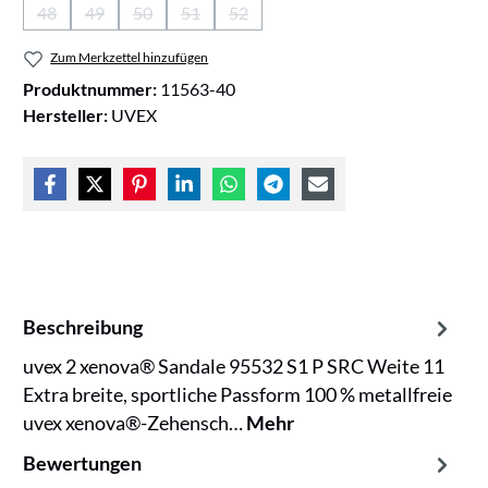
48
49
50
51
52
(Diese Option ist zurzeit nicht verfügbar.)
(Diese Option ist zurzeit nicht verfügbar.)
(Diese Option ist zurzeit nicht verfügbar.)
(Diese Option ist zurzeit nicht verfügbar.)
(Diese Option ist zurzeit nicht verfügb
Zum Merkzettel hinzufügen
Produktnummer:
11563-40
Hersteller:
UVEX
Beschreibung
uvex 2 xenova® Sandale 95532 S1 P SRC Weite 11
Extra breite, sportliche Passform 100 % metallfreie
uvex xenova®-Zehensch…
Mehr
Bewertungen