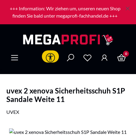
Zum Hauptinhalt springen
+++ Information: Wir ziehen um, unseren neuen Shop
finden Sie bald unter megaprofi-fachhandel.de +++
0
Werkzeugleiste anzeigen
uvex 2 xenova Sicherheitsschuh S1P
Sandale Weite 11
UVEX
Bildergalerie überspringen