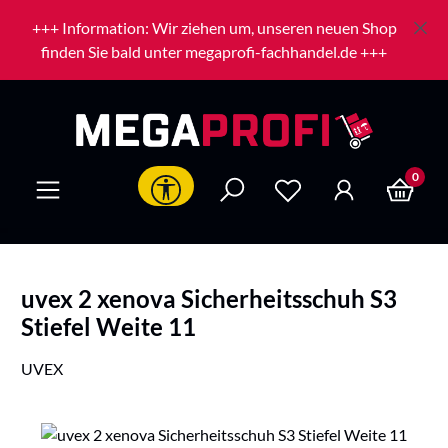
Zum Hauptinhalt springen
+++ Information: Wir ziehen um, unseren neuen Shop
finden Sie bald unter megaprofi-fachhandel.de +++
0
Werkzeugleiste anzeigen
uvex 2 xenova Sicherheitsschuh S3
Stiefel Weite 11
UVEX
Bildergalerie überspringen