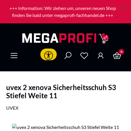
Zum Hauptinhalt springen
+++ Information: Wir ziehen um, unseren neuen Shop
finden Sie bald unter megaprofi-fachhandel.de +++
0
Werkzeugleiste anzeigen
uvex 2 xenova Sicherheitsschuh S3
Stiefel Weite 11
UVEX
Bildergalerie überspringen