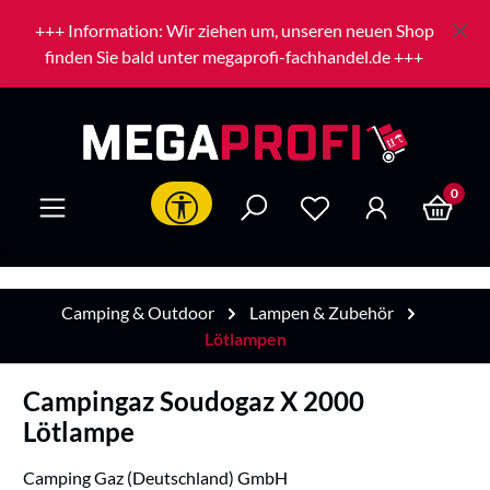
Zum Hauptinhalt springen
+++ Information: Wir ziehen um, unseren neuen Shop
finden Sie bald unter megaprofi-fachhandel.de +++
0
Werkzeugleiste anzeigen
Camping & Outdoor
Lampen & Zubehör
Lötlampen
Campingaz Soudogaz X 2000
Lötlampe
Camping Gaz (Deutschland) GmbH