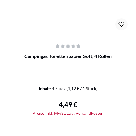
Durchschnittliche Bewertung von 0 von 5 Sternen
Campingaz Toilettenpapier Soft, 4 Rollen
Inhalt:
4 Stück
(1,12 € / 1 Stück)
4,49 €
Regulärer Preis:
Preise inkl. MwSt. zzgl. Versandkosten