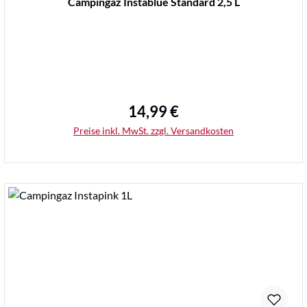
Campingaz Instablue Standard 2,5 L
14,99 €
Regulärer Preis:
Preise inkl. MwSt. zzgl. Versandkosten
Details