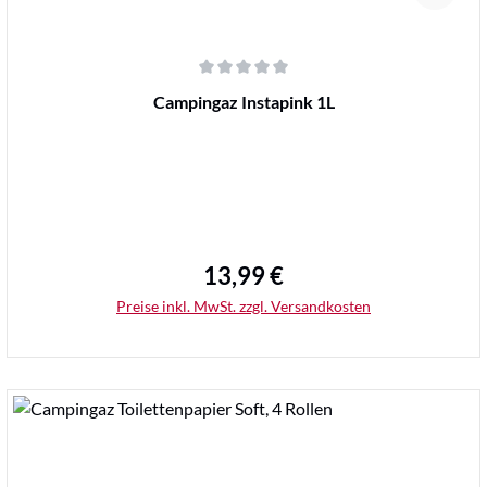
Durchschnittliche Bewertung von 0 von 5 Sternen
Campingaz Instapink 1L
13,99 €
Regulärer Preis:
Preise inkl. MwSt. zzgl. Versandkosten
Details