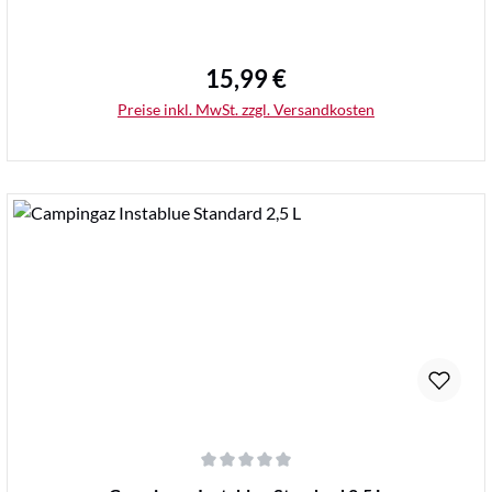
15,99 €
Regulärer Preis:
Preise inkl. MwSt. zzgl. Versandkosten
Details
Durchschnittliche Bewertung von 0 von 5 Sternen