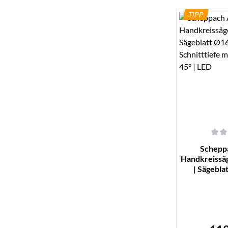
TIPP
De
Durchschnittl
Schepp
Handkreissä
| Sägebl
Schnitttief
45°