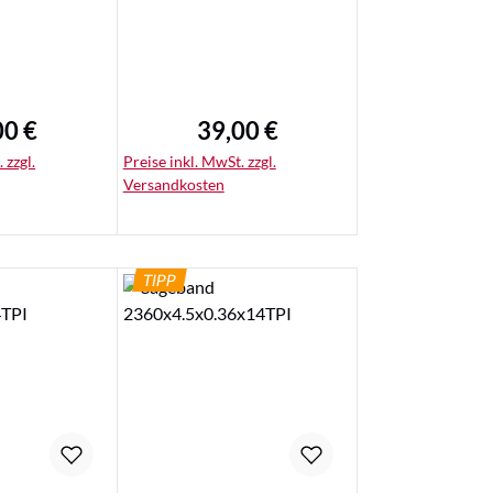
00 €
39,00 €
ärer Preis:
Regulärer Preis:
 zzgl.
Preise inkl. MwSt. zzgl.
Versandkosten
TIPP
ails
Details