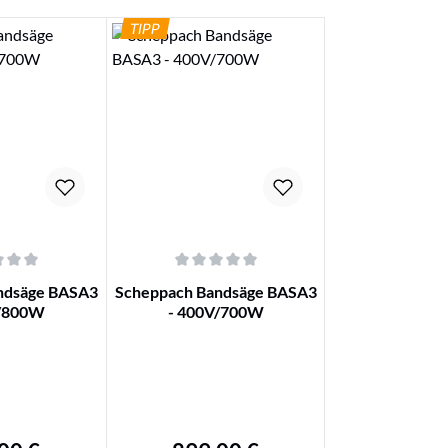
TIPP
ails
Details
nen
che Bewertung von 0 von 5 Sternen
Durchschnittliche Bewertung von 0 von 5 Sterne
ndsäge BASA3
Scheppach Bandsäge BASA3
V/800W
- 400V/700W