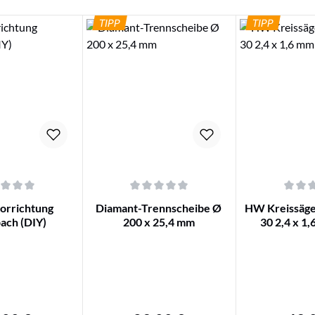
TIPP
TIPP
iche Bewertung von 0 von 5 Sternen
Durchschnittliche Bewertung von 0 von 5 Ster
Durchschnittli
orrichtung
Diamant-Trennscheibe Ø
HW Kreissäge
ach (DIY)
200 x 25,4 mm
30 2,4 x 1