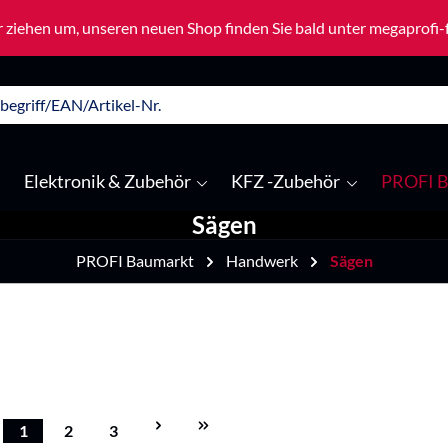
 ziehen um, unseren neuen Shop finden Sie bald unter megaprofi
Elektronik & Zubehör
KFZ -Zubehör
PROFI B
Sägen
PROFI Baumarkt
Handwerk
Sägen
1
2
3
Seite
Seite
Seite