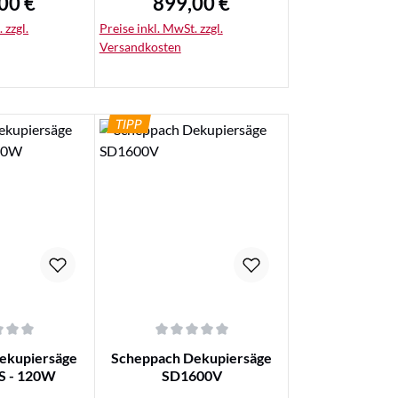
00 €
899,00 €
rer Preis:
Regulärer Preis:
 zzgl.
Preise inkl. MwSt. zzgl.
Versandkosten
TIPP
ails
Details
nen
che Bewertung von 0 von 5 Sternen
Durchschnittliche Bewertung von 0 von 5 Sterne
ekupiersäge
Scheppach Dekupiersäge
S - 120W
SD1600V