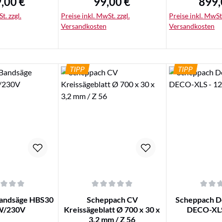
,00 €
99,00 €
899,
lärer Preis:
Regulärer Preis:
Regulä
t. zzgl.
Preise inkl. MwSt. zzgl.
Preise inkl. MwSt.
Versandkosten
Versandkosten
TIPP
TIPP
tails
Details
Det
iche Bewertung von 0 von 5 Sternen
Durchschnittliche Bewertung von 0 von 5 Ster
Durchschnittli
andsäge HBS30
Scheppach CV
Scheppach D
W/230V
Kreissägeblatt Ø 700 x 30 x
DECO-XL
3,2 mm / Z 56