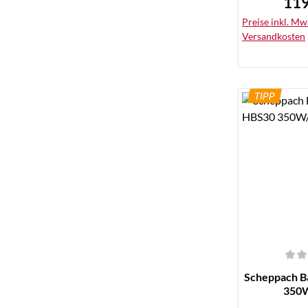
119
Regu
Preise inkl. MwS
Versandkosten
TIPP
De
Durchschnittl
Scheppach B
350