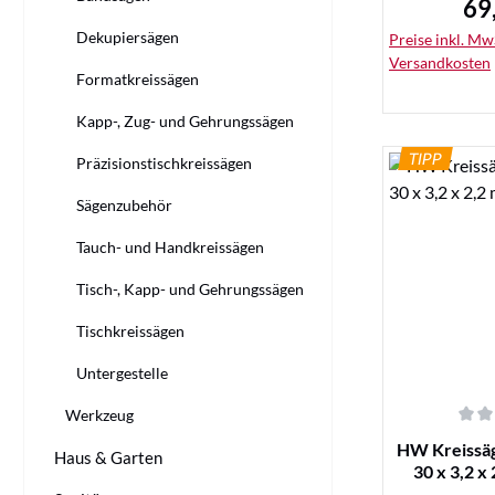
69
Reg
Dekupiersägen
Preise inkl. MwS
Versandkosten
Formatkreissägen
Kapp-, Zug- und Gehrungssägen
TIPP
Präzisionstischkreissägen
Sägenzubehör
De
Tauch- und Handkreissägen
Tisch-, Kapp- und Gehrungssägen
Tischkreissägen
Untergestelle
Werkzeug
Durchschnittl
HW Kreissäg
Haus & Garten
30 x 3,2 x