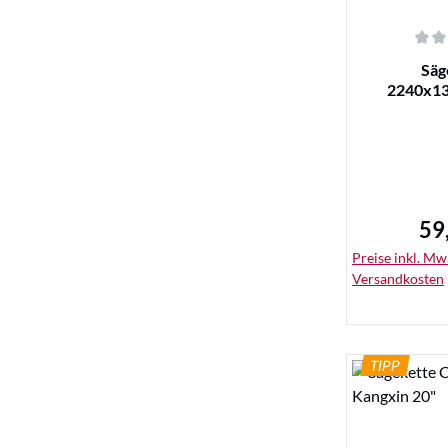
Durchschnittl
Säg
2240x13
59
Reg
Preise inkl. MwS
Versandkosten
TIPP
De