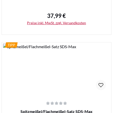
37,99 €
Regulärer Preis:
Preise inkl. MwSt. zzgl. Versandkosten
TIPP
Details
Durchschnittliche Bewertung von 0 von 5 Sternen
Spitzmeißel/Flachmeißel-Satz SDS-Max