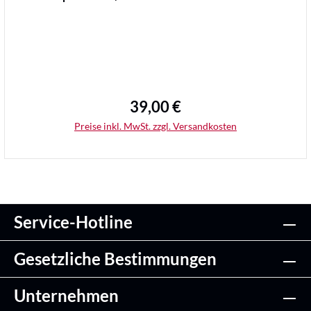
39,00 €
Regulärer Preis:
Preise inkl. MwSt. zzgl. Versandkosten
Service-Hotline
Details
Gesetzliche Bestimmungen
Unternehmen