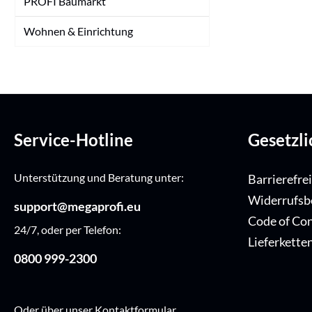
PROFI Baumarkt
Wohnen & Einrichtung
Service-Hotline
Gesetzl
Unterstützung und Beratung unter:
Barrierefre
Widerrufsb
support@megaprofi.eu
Code of Co
24/7, oder per Telefon:
Lieferkette
0800 999-2300
Oder über unser
Kontaktformular
.