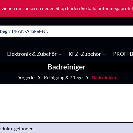
 ziehen um, unseren neuen Shop finden Sie bald unter megaprofi
Elektronik & Zubehör
KFZ -Zubehör
PROFI B
Badreiniger
Drogerie
Reinigung & Pflege
Badreiniger
odukte gefunden.