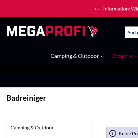
um Hauptinhalt springen
Zur Suche springen
+++ Information: Wir
Camping & Outdoor
Drogerie
Badreiniger
Camping & Outdoor
Keine Pr