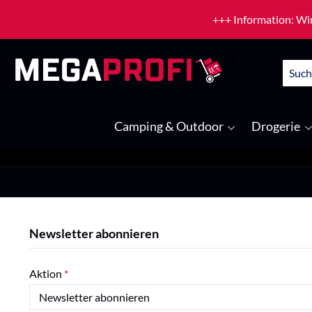
um Hauptinhalt springen
Zur Suche springen
+++ Information: Wir
Camping & Outdoor
Drogerie
Newsletter abonnieren
Aktion
*