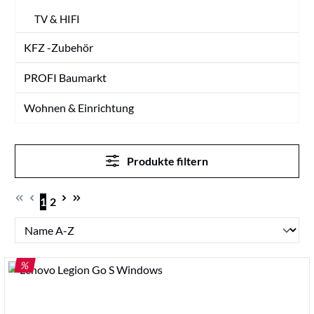
TV & HIFI
KFZ -Zubehör
PROFI Baumarkt
Wohnen & Einrichtung
Produkte filtern
1
2
Seite
Seite
RABATT
%