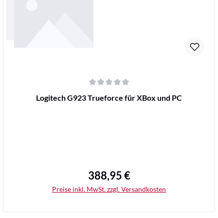
Durchschnittliche Bewertung von 0 von 5 Sternen
Logitech G923 Trueforce für XBox und PC
388,95 €
Regulärer Preis:
Preise inkl. MwSt. zzgl. Versandkosten