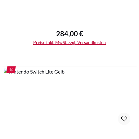
284,00 €
Regulärer Preis:
Preise inkl. MwSt. zzgl. Versandkosten
RABATT
%
Details