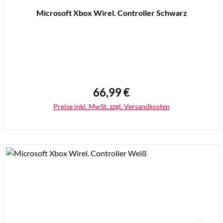
Durchschnittliche Bewertung von 0 von 5 Sternen
Microsoft Xbox Wirel. Controller Schwarz
66,99 €
Regulärer Preis:
Preise inkl. MwSt. zzgl. Versandkosten
Details