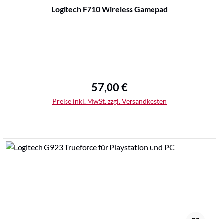
Durchschnittliche Bewertung von 0 von 5 Sternen
Logitech F710 Wireless Gamepad
57,00 €
Regulärer Preis:
Preise inkl. MwSt. zzgl. Versandkosten
Details