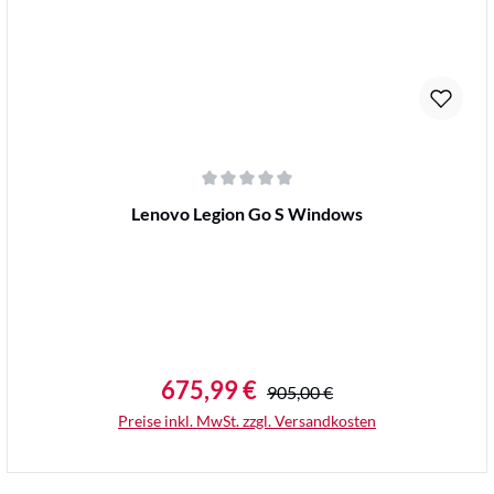
Durchschnittliche Bewertung von 0 von 5 Sternen
Lenovo Legion Go S Windows
675,99 €
Regulärer Preis:
Verkaufspreis:
905,00 €
Preise inkl. MwSt. zzgl. Versandkosten