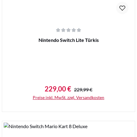
Durchschnittliche Bewertung von 0 von 5 Sternen
Nintendo Switch Lite Türkis
229,00 €
Regulärer Preis:
Verkaufspreis:
229,99 €
Preise inkl. MwSt. zzgl. Versandkosten