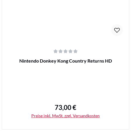
Durchschnittliche Bewertung von 0 von 5 Sternen
Nintendo Donkey Kong Country Returns HD
73,00 €
Regulärer Preis:
Preise inkl. MwSt. zzgl. Versandkosten