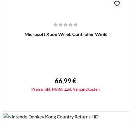
Durchschnittliche Bewertung von 0 von 5 Sternen
Microsoft Xbox Wirel. Controller Weiß
66,99 €
Regulärer Preis:
Preise inkl. MwSt. zzgl. Versandkosten
Details