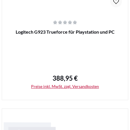
Durchschnittliche Bewertung von 0 von 5 Sternen
Logitech G923 Trueforce für Playstation und PC
388,95 €
Regulärer Preis:
Preise inkl. MwSt. zzgl. Versandkosten
Details