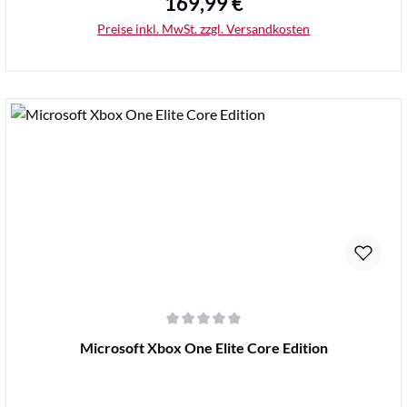
169,99 €
Regulärer Preis:
Preise inkl. MwSt. zzgl. Versandkosten
Details
Durchschnittliche Bewertung von 0 von 5 Sternen
Microsoft Xbox One Elite Core Edition