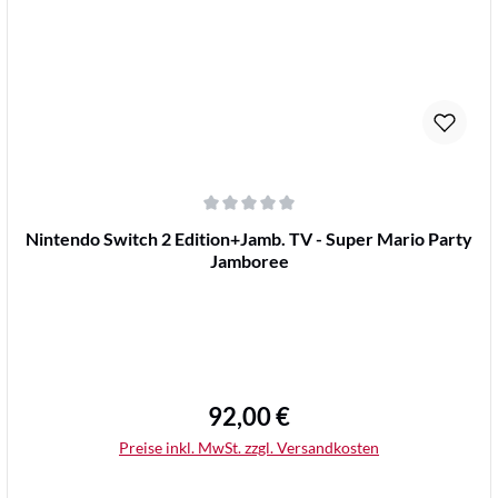
Durchschnittliche Bewertung von 0 von 5 Sternen
Nintendo Switch 2 Edition+Jamb. TV - Super Mario Party
Jamboree
92,00 €
Regulärer Preis:
Preise inkl. MwSt. zzgl. Versandkosten