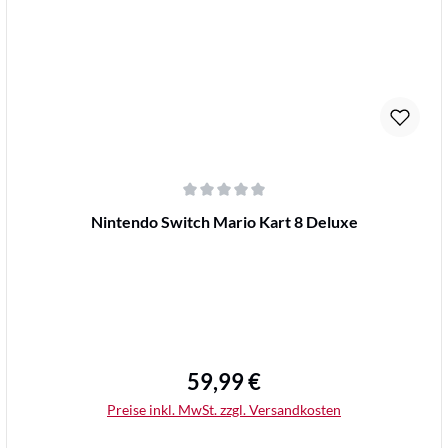
Details
Durchschnittliche Bewertung von 0 von 5 Sternen
Nintendo Switch Mario Kart 8 Deluxe
59,99 €
Regulärer Preis:
Preise inkl. MwSt. zzgl. Versandkosten