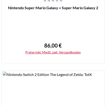
Durchschnittliche Bewertung von 0 von 5 Sternen
Nintendo Super Mario Galaxy + Super Mario Galaxy 2
86,00 €
Regulärer Preis:
Preise inkl. MwSt. zzgl. Versandkosten
Details