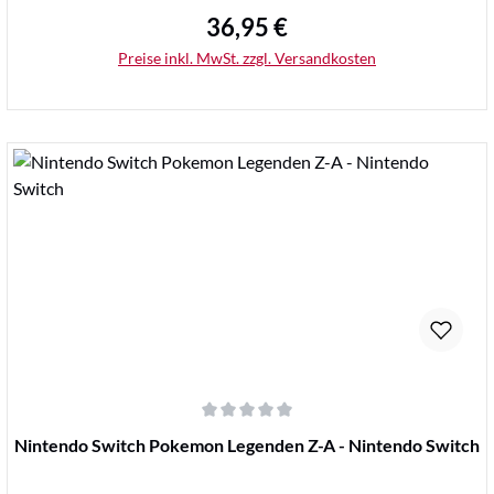
36,95 €
Regulärer Preis:
Preise inkl. MwSt. zzgl. Versandkosten
Details
Durchschnittliche Bewertung von 0 von 5 Sternen
Nintendo Switch Pokemon Legenden Z-A - Nintendo Switch