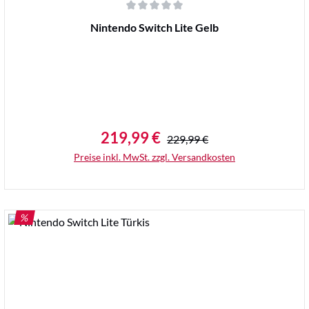
Durchschnittliche Bewertung von 0 von 5 Sternen
Nintendo Switch Lite Gelb
219,99 €
Regulärer Preis:
Verkaufspreis:
229,99 €
Preise inkl. MwSt. zzgl. Versandkosten
RABATT
%
Details