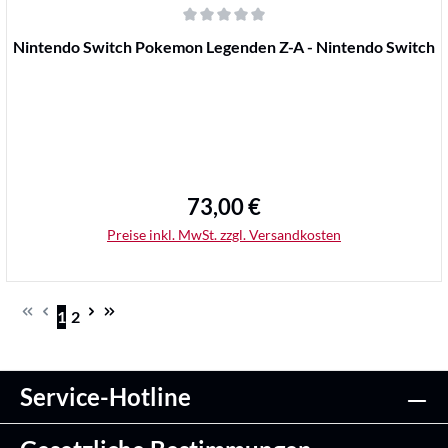
Durchschnittliche Bewertung von 0 von 5 Sternen
Nintendo Switch Pokemon Legenden Z-A - Nintendo Switch
73,00 €
Regulärer Preis:
Preise inkl. MwSt. zzgl. Versandkosten
1
2
Seite
Seite
Details
Service-Hotline