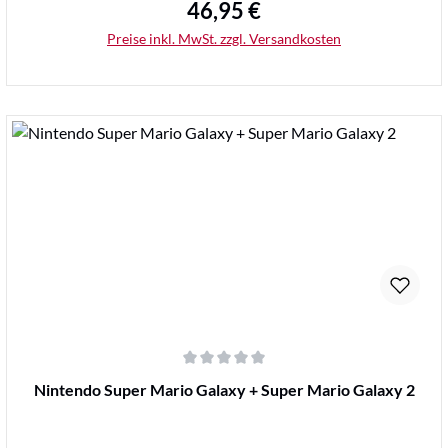
46,95 €
Regulärer Preis:
Preise inkl. MwSt. zzgl. Versandkosten
Details
Durchschnittliche Bewertung von 0 von 5 Sternen
Nintendo Super Mario Galaxy + Super Mario Galaxy 2