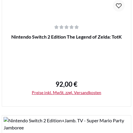
Durchschnittliche Bewertung von 0 von 5 Sternen
Nintendo Switch 2 Edition The Legend of Zelda: TotK
92,00 €
Regulärer Preis:
Preise inkl. MwSt. zzgl. Versandkosten
Details