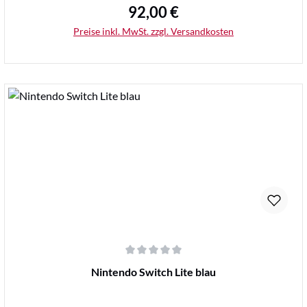
92,00 €
Regulärer Preis:
Preise inkl. MwSt. zzgl. Versandkosten
Details
Durchschnittliche Bewertung von 0 von 5 Sternen
Nintendo Switch Lite blau