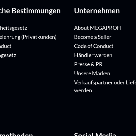
iche Bestimmungen
Unternehmen
iheitsgesetz
About MEGAPROFI
elehrung (Privatkunden)
Become a Seller
nduct
Code of Conduct
ngesetz
Händler werden
Presse & PR
Unsere Marken
Verkaufspartner oder Lief
werden
dmethoden
Social Media