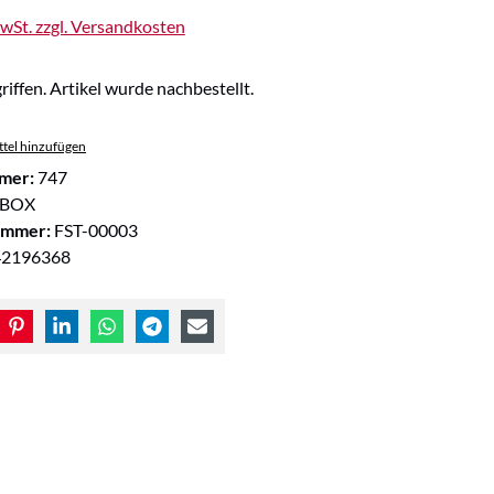
MwSt. zzgl. Versandkosten
riffen. Artikel wurde nachbestellt.
tel hinzufügen
mer:
747
BOX
ummer:
FST-00003
42196368