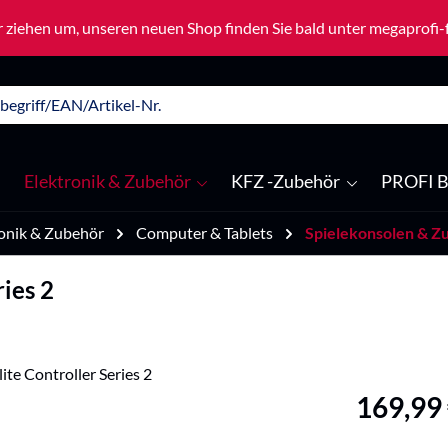
 ziehen um, unseren neuen Shop finden Sie bald unter megaprofi
Elektronik & Zubehör
KFZ -Zubehör
PROFI B
onik & Zubehör
Computer & Tablets
Spielekonsolen & Z
ies 2
Regulärer Pre
169,99