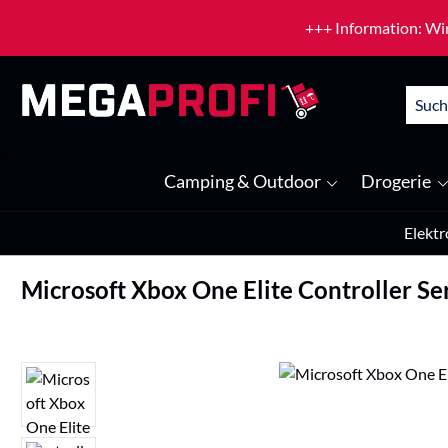
um Hauptinhalt springen
Zur Suche springen
+++ Information: Wir
Camping & Outdoor
Drogerie
Elektr
Microsoft Xbox One Elite Controller Ser
Bildergalerie überspringen