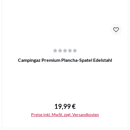
Durchschnittliche Bewertung von 0 von 5 Sternen
Campingaz Premium Plancha-Spatel Edelstahl
19,99 €
Regulärer Preis:
Preise inkl. MwSt. zzgl. Versandkosten