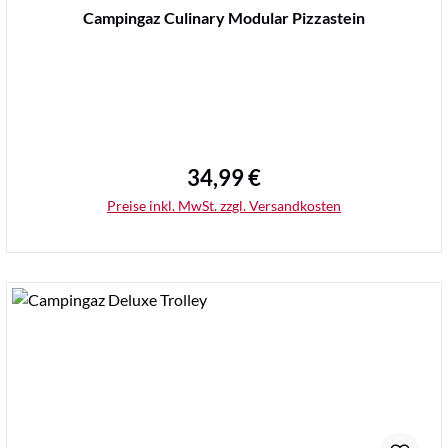
Durchschnittliche Bewertung von 0 von 5 Sternen
Campingaz Culinary Modular Pizzastein
34,99 €
Regulärer Preis:
Preise inkl. MwSt. zzgl. Versandkosten
Details