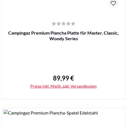
Durchschnittliche Bewertung von 0 von 5 Sternen
Campingaz Premium Plancha Platte für Master, Classic,
Woody Series
89,99 €
Regulärer Preis:
Preise inkl. MwSt. zzgl. Versandkosten
Details