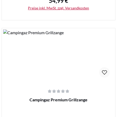
54,99 €
Regulärer Preis:
Preise inkl. MwSt. zzgl. Versandkosten
Details
Durchschnittliche Bewertung von 0 von 5 Sternen
Campingaz Premium Grillzange