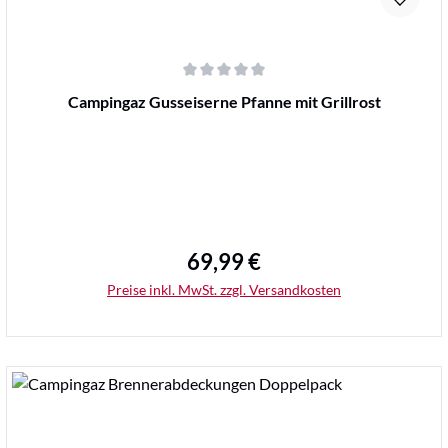
Durchschnittliche Bewertung von 0 von 5 Sternen
Campingaz Gusseiserne Pfanne mit Grillrost
69,99 €
Regulärer Preis:
Preise inkl. MwSt. zzgl. Versandkosten
Details