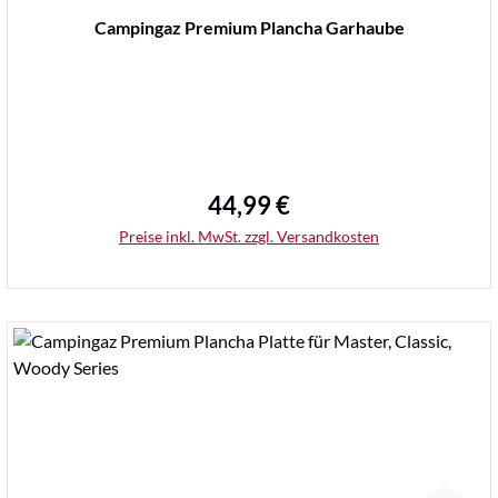
Durchschnittliche Bewertung von 0 von 5 Sternen
Campingaz Premium Plancha Garhaube
44,99 €
Regulärer Preis:
Preise inkl. MwSt. zzgl. Versandkosten
Details