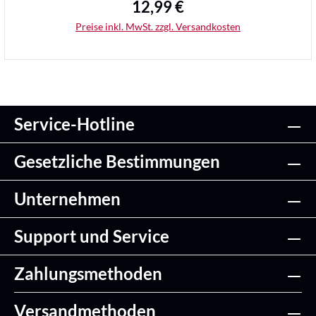
12,99 €
Regulärer Preis:
Preise inkl. MwSt. zzgl. Versandkosten
Service-Hotline
Details
Gesetzliche Bestimmungen
Unternehmen
Support und Service
Zahlungsmethoden
Versandmethoden