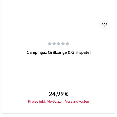
Durchschnittliche Bewertung von 0 von 5 Sternen
Campingaz Grillzange & Grillspatel
24,99 €
Regulärer Preis:
Preise inkl. MwSt. zzgl. Versandkosten