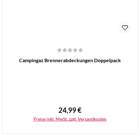
Durchschnittliche Bewertung von 0 von 5 Sternen
Campingaz Brennerabdeckungen Doppelpack
24,99 €
Regulärer Preis:
Preise inkl. MwSt. zzgl. Versandkosten