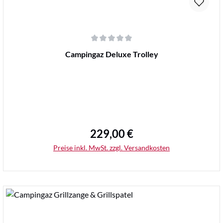
Durchschnittliche Bewertung von 0 von 5 Sternen
Campingaz Deluxe Trolley
229,00 €
Regulärer Preis:
Preise inkl. MwSt. zzgl. Versandkosten
Details