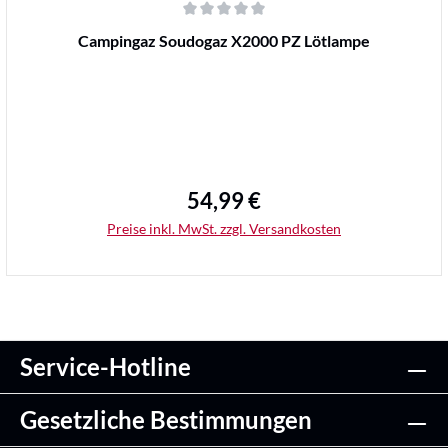
Durchschnittliche Bewertung von 0 von 5 Sternen
Campingaz Soudogaz X2000 PZ Lötlampe
54,99 €
Regulärer Preis:
Preise inkl. MwSt. zzgl. Versandkosten
Service-Hotline
Details
Gesetzliche Bestimmungen