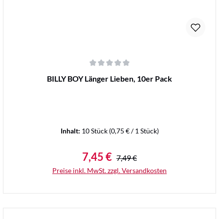
Durchschnittliche Bewertung von 0 von 5 Sternen
BILLY BOY Länger Lieben, 10er Pack
Inhalt:
10 Stück
(0,75 € / 1 Stück)
7,45 €
Regulärer Preis:
Verkaufspreis:
7,49 €
Preise inkl. MwSt. zzgl. Versandkosten