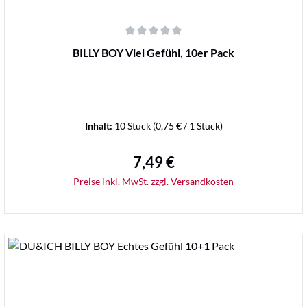
Durchschnittliche Bewertung von 0 von 5 Sternen
BILLY BOY Viel Gefühl, 10er Pack
Inhalt:
10 Stück
(0,75 € / 1 Stück)
7,49 €
Regulärer Preis:
Preise inkl. MwSt. zzgl. Versandkosten
Details