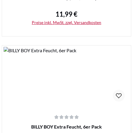
11,99 €
Regulärer Preis:
Preise inkl. MwSt. zzgl. Versandkosten
Details
Durchschnittliche Bewertung von 0 von 5 Sternen
BILLY BOY Extra Feucht, 6er Pack