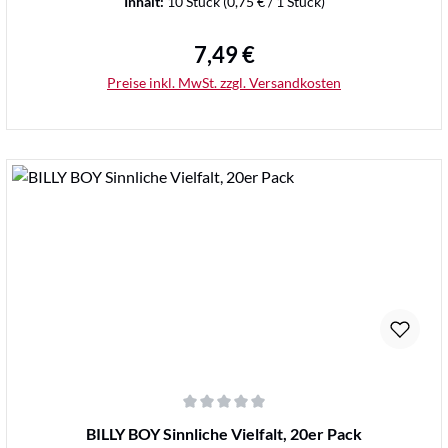
Inhalt:
10 Stück
(0,75 € / 1 Stück)
7,49 €
Regulärer Preis:
Preise inkl. MwSt. zzgl. Versandkosten
Details
Durchschnittliche Bewertung von 0 von 5 Sternen
BILLY BOY Sinnliche Vielfalt, 20er Pack