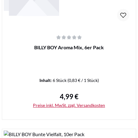
Durchschnittliche Bewertung von 0 von 5 Sternen
BILLY BOY Aroma Mix, 6er Pack
Inhalt:
6 Stück
(0,83 € / 1 Stück)
4,99 €
Regulärer Preis:
Preise inkl. MwSt. zzgl. Versandkosten