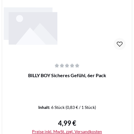
Details
Durchschnittliche Bewertung von 0 von 5 Sternen
BILLY BOY Sicheres Gefühl, 6er Pack
Inhalt:
6 Stück
(0,83 € / 1 Stück)
4,99 €
Regulärer Preis:
Preise inkl. MwSt. zzgl. Versandkosten