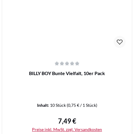
Details
Durchschnittliche Bewertung von 0 von 5 Sternen
BILLY BOY Bunte Vielfalt, 10er Pack
Inhalt:
10 Stück
(0,75 € / 1 Stück)
7,49 €
Regulärer Preis:
Preise inkl. MwSt. zzgl. Versandkosten