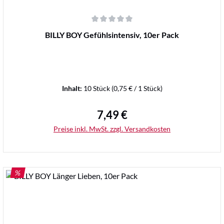
Durchschnittliche Bewertung von 0 von 5 Sternen
BILLY BOY Gefühlsintensiv, 10er Pack
Inhalt:
10 Stück
(0,75 € / 1 Stück)
7,49 €
Regulärer Preis:
Preise inkl. MwSt. zzgl. Versandkosten
RABATT
%
Details