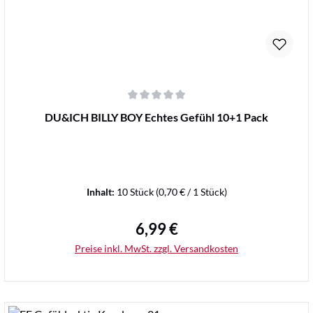
Durchschnittliche Bewertung von 0 von 5 Sternen
DU&ICH BILLY BOY Echtes Gefühl 10+1 Pack
Inhalt:
10 Stück
(0,70 € / 1 Stück)
6,99 €
Regulärer Preis:
Preise inkl. MwSt. zzgl. Versandkosten