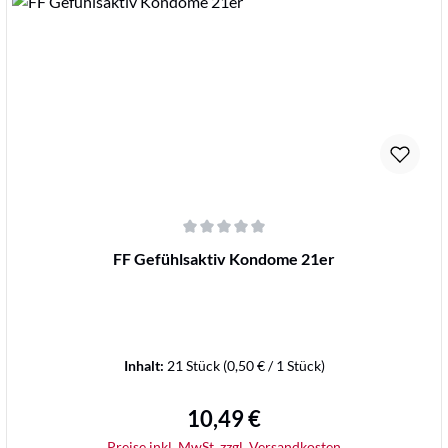
Details
Durchschnittliche Bewertung von 0 von 5 Sternen
FF Gefühlsaktiv Kondome 21er
Inhalt:
21 Stück
(0,50 € / 1 Stück)
10,49 €
Regulärer Preis:
Preise inkl. MwSt. zzgl. Versandkosten