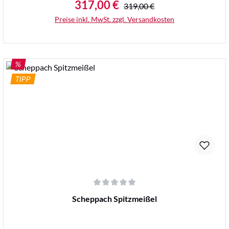
317,00 €
Regulärer Preis:
Verkaufspreis:
319,00 €
Preise inkl. MwSt. zzgl. Versandkosten
RABATT
%
TIPP
Details
Durchschnittliche Bewertung von 0 von 5 Sternen
Scheppach Spitzmeißel