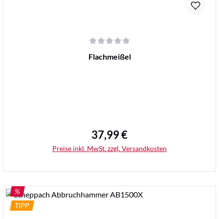
Durchschnittliche Bewertung von 0 von 5 Sternen
Flachmeißel
37,99 €
Regulärer Preis:
Preise inkl. MwSt. zzgl. Versandkosten
RABATT
%
TIPP
Details