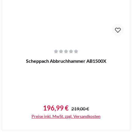
Durchschnittliche Bewertung von 0 von 5 Sternen
Scheppach Abbruchhammer AB1500X
196,99 €
Regulärer Preis:
Verkaufspreis:
219,00 €
Preise inkl. MwSt. zzgl. Versandkosten