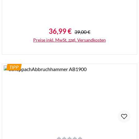
36,99 €
Regulärer Preis:
Verkaufspreis:
39,00 €
Preise inkl. MwSt. zzgl. Versandkosten
TIPP
Details