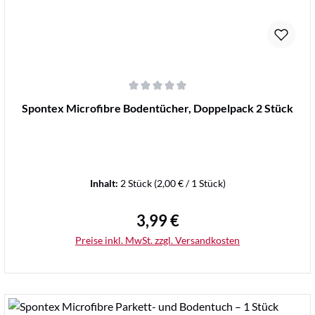
Durchschnittliche Bewertung von 0 von 5 Sternen
Spontex Microfibre Bodentücher, Doppelpack 2 Stück
Inhalt:
2 Stück
(2,00 € / 1 Stück)
3,99 €
Regulärer Preis:
Preise inkl. MwSt. zzgl. Versandkosten