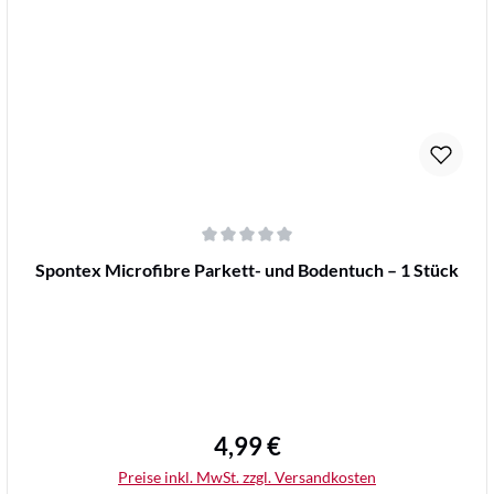
Details
Durchschnittliche Bewertung von 0 von 5 Sternen
Spontex Microfibre Parkett- und Bodentuch – 1 Stück
4,99 €
Regulärer Preis:
Preise inkl. MwSt. zzgl. Versandkosten