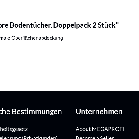
bre Bodentücher, Doppelpack 2 Stück"
aximale Oberflächenabdeckung
iche Bestimmungen
Unternehmen
iheitsgesetz
About MEGAPROFI
elehrung (Privatkunden)
Become a Seller