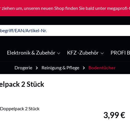
 ziehen um, unseren neuen Shop finden Sie bald unter megaprofi
Elektronik & Zubehör
KFZ -Zubehör
PROFI B
Drogerie
Reinigung & Pflege
Bodentücher
elpack 2 Stück
Regulärer Pre
3,99 €