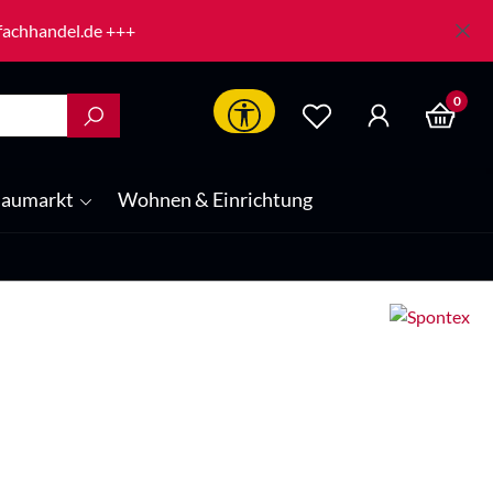
-fachhandel.de +++
0
Werkzeugleiste anzeigen
aumarkt
Wohnen & Einrichtung
is: