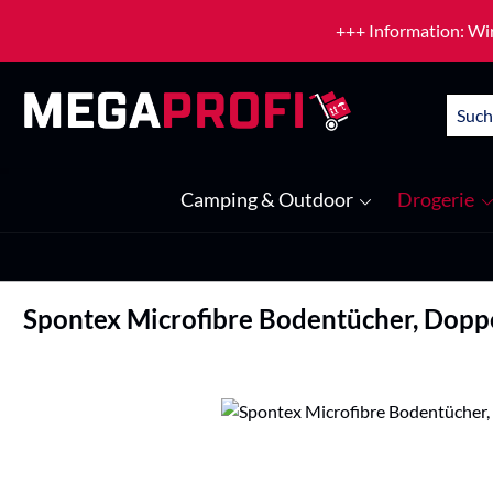
um Hauptinhalt springen
Zur Suche springen
+++ Information: Wir
Camping & Outdoor
Drogerie
Spontex Microfibre Bodentücher, Dopp
Bildergalerie überspringen