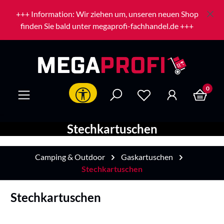
Zum Hauptinhalt springen
+++ Information: Wir ziehen um, unseren neuen Shop
finden Sie bald unter megaprofi-fachhandel.de +++
0
Werkzeugleiste anzeigen
Stechkartuschen
Camping & Outdoor
Gaskartuschen
Stechkartuschen
Stechkartuschen