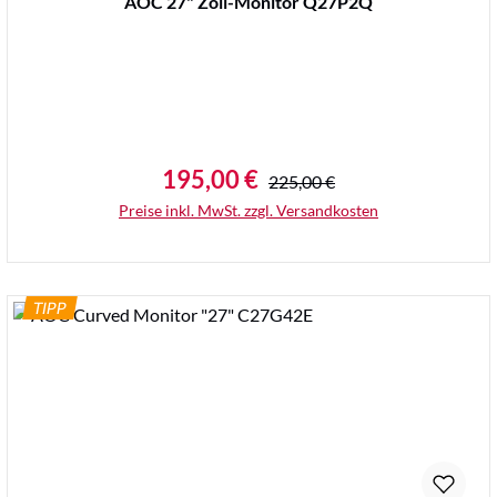
AOC 27" Zoll-Monitor Q27P2Q
195,00 €
Regulärer Preis:
Verkaufspreis:
225,00 €
Preise inkl. MwSt. zzgl. Versandkosten
TIPP
Details