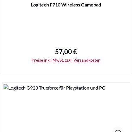
Durchschnittliche Bewertung von 0 von 5 Sternen
Logitech F710 Wireless Gamepad
57,00 €
Regulärer Preis:
Preise inkl. MwSt. zzgl. Versandkosten
Details