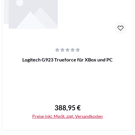
Durchschnittliche Bewertung von 0 von 5 Sternen
Logitech G923 Trueforce für XBox und PC
388,95 €
Regulärer Preis:
Preise inkl. MwSt. zzgl. Versandkosten