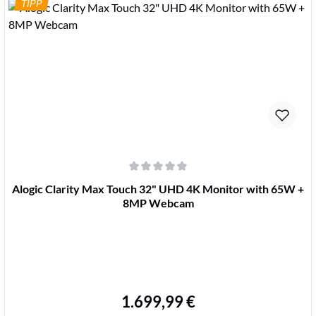
TIPP
Details
Durchschnittliche Bewertung von 0 von 5 Sternen
Alogic Clarity Max Touch 32" UHD 4K Monitor with 65W +
8MP Webcam
1.699,99 €
Regulärer Preis: