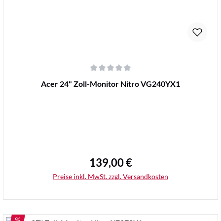
Durchschnittliche Bewertung von 0 von 5 Sternen
Acer 24" Zoll-Monitor Nitro VG240YX1
139,00 €
Regulärer Preis:
Preise inkl. MwSt. zzgl. Versandkosten
RABATT
%