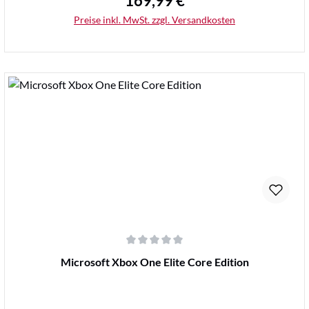
169,99 €
Regulärer Preis:
Preise inkl. MwSt. zzgl. Versandkosten
Details
Durchschnittliche Bewertung von 0 von 5 Sternen
Microsoft Xbox One Elite Core Edition