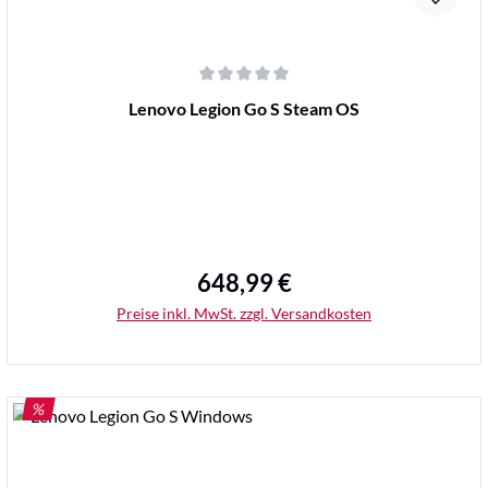
Durchschnittliche Bewertung von 0 von 5 Sternen
Lenovo Legion Go S Steam OS
648,99 €
Regulärer Preis:
Preise inkl. MwSt. zzgl. Versandkosten
RABATT
%
Details