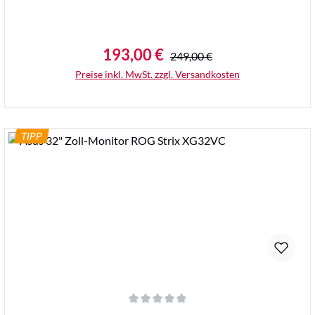
193,00 €
Regulärer Preis:
Verkaufspreis:
249,00 €
Preise inkl. MwSt. zzgl. Versandkosten
TIPP
Details
Durchschnittliche Bewertung von 0 von 5 Sternen