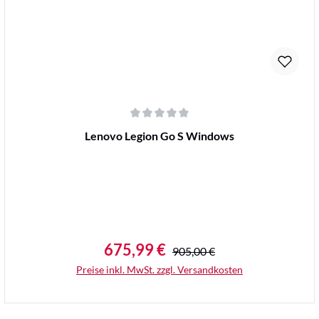
Durchschnittliche Bewertung von 0 von 5 Sternen
Lenovo Legion Go S Windows
675,99 €
Regulärer Preis:
Verkaufspreis:
905,00 €
Preise inkl. MwSt. zzgl. Versandkosten