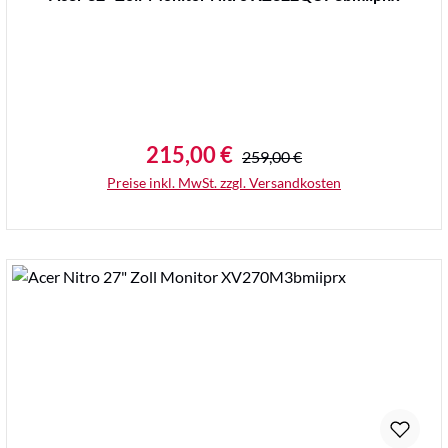
215,00 €
Regulärer Preis:
Verkaufspreis:
259,00 €
Preise inkl. MwSt. zzgl. Versandkosten
Details