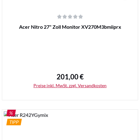
Durchschnittliche Bewertung von 0 von 5 Sternen
Acer Nitro 27" Zoll Monitor XV270M3bmiiprx
201,00 €
Regulärer Preis:
Preise inkl. MwSt. zzgl. Versandkosten
RABATT
%
TIPP
Details