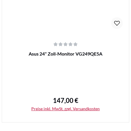
Durchschnittliche Bewertung von 0 von 5 Sternen
Asus 24" Zoll-Monitor VG249QE5A
147,00 €
Regulärer Preis:
Preise inkl. MwSt. zzgl. Versandkosten