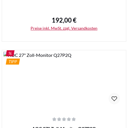
192,00 €
Regulärer Preis:
Preise inkl. MwSt. zzgl. Versandkosten
RABATT
%
TIPP
Details
Durchschnittliche Bewertung von 0 von 5 Sternen