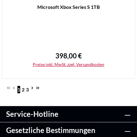
Durchschnittliche Bewertung von 0 von 5 Sternen
Microsoft Xbox Series S 1TB
398,00 €
Regulärer Preis:
Preise inkl. MwSt. zzgl. Versandkosten
1
2
3
Seite
Seite
Seite
Details
Service-Hotline
Gesetzliche Bestimmungen