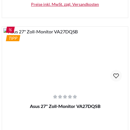
Preise inkl. MwSt. zzgl. Versandkosten
RABATT
%
TIPP
Details
Durchschnittliche Bewertung von 0 von 5 Sternen
Asus 27" Zoll-Monitor VA27DQSB