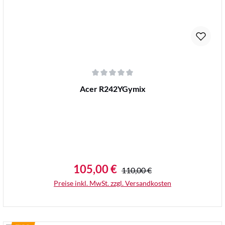
Durchschnittliche Bewertung von 0 von 5 Sternen
Acer R242YGymix
105,00 €
Regulärer Preis:
Verkaufspreis:
110,00 €
Preise inkl. MwSt. zzgl. Versandkosten