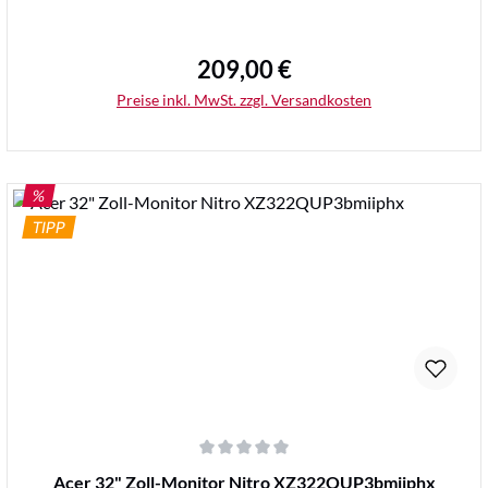
209,00 €
Regulärer Preis:
Preise inkl. MwSt. zzgl. Versandkosten
RABATT
%
TIPP
Details
Durchschnittliche Bewertung von 0 von 5 Sternen
Acer 32" Zoll-Monitor Nitro XZ322QUP3bmiiphx