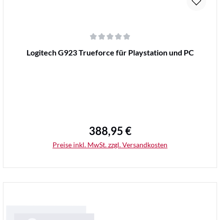
Durchschnittliche Bewertung von 0 von 5 Sternen
Logitech G923 Trueforce für Playstation und PC
388,95 €
Regulärer Preis:
Preise inkl. MwSt. zzgl. Versandkosten
Details