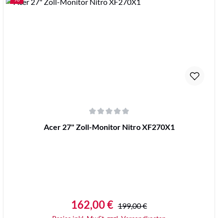
Details
Durchschnittliche Bewertung von 0 von 5 Sternen
Acer 27" Zoll-Monitor Nitro XF270X1
162,00 €
Regulärer Preis:
Verkaufspreis:
199,00 €