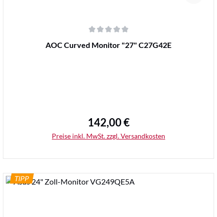
Durchschnittliche Bewertung von 0 von 5 Sternen
AOC Curved Monitor "27" C27G42E
142,00 €
Regulärer Preis:
Preise inkl. MwSt. zzgl. Versandkosten
TIPP
Details