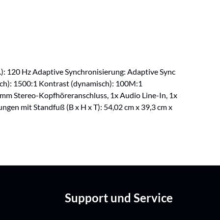
x.): 120 Hz Adaptive Synchronisierung: Adaptive Sync
isch): 1500:1 Kontrast (dynamisch): 100M:1
 mm Stereo-Kopfhöreranschluss, 1x Audio Line-In, 1x
gen mit Standfuß (B x H x T): 54,02 cm x 39,3 cm x
Support und Service