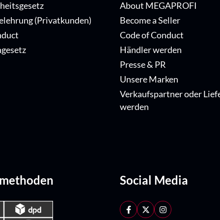
iheitsgesetz
About MEGAPROFI
elehrung (Privatkunden)
Become a Seller
nduct
Code of Conduct
ngesetz
Händler werden
Presse & PR
Unsere Marken
Verkaufspartner oder Lief
werden
dmethoden
Social Media