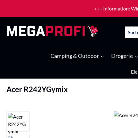
um Hauptinhalt springen
Zur Suche springen
+++ Information: Wir
Camping & Outdoor
Drogerie
Ele
Acer R242YGymix
Bildergalerie überspringen