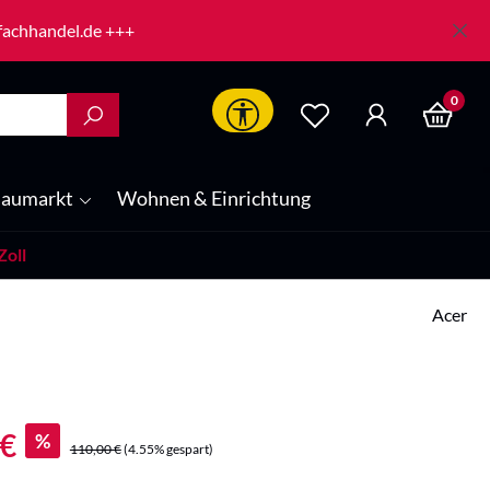
-fachhandel.de +++
0
Werkzeugleiste anzeigen
aumarkt
Wohnen & Einrichtung
Zoll
Acer
:
 €
%
Regulärer Preis:
110,00 €
(4.55% gespart)