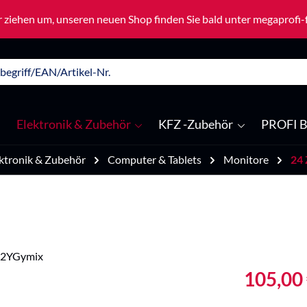
 ziehen um, unseren neuen Shop finden Sie bald unter megaprofi
Elektronik & Zubehör
KFZ -Zubehör
PROFI B
ktronik & Zubehör
Computer & Tablets
Monitore
24 
Verkaufspreis
105,00