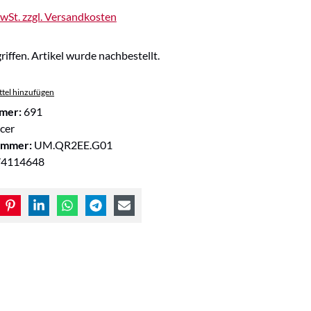
MwSt. zzgl. Versandkosten
riffen. Artikel wurde nachbestellt.
tel hinzufügen
mer:
691
cer
ummer:
UM.QR2EE.G01
74114648