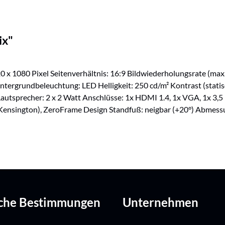
ix"
20 x 1080 Pixel Seitenverhältnis: 16:9 Bildwiederholungsrate (ma
intergrundbeleuchtung: LED Helligkeit: 250 cd/m² Kontrast (stat
autsprecher: 2 x 2 Watt Anschlüsse: 1x HDMI 1.4, 1x VGA, 1x 3,5
(Kensington), ZeroFrame Design Standfuß: neigbar (+20°) Abmessun
iche Bestimmungen
Unternehmen