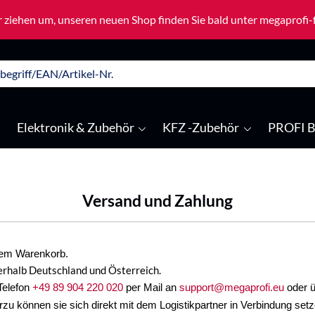
 ziehen um, unseren neuen Shop finden Sie bald unter megaprofi
Elektronik & Zubehör
KFZ -Zubehör
PROFI B
Versand und Zahlung
Ihrem Warenkorb.
erhalb Deutschland und Österreich.
Telefon
+49 89 904 220 020
per Mail an
support@megaprofi.eu
oder ü
rzu können sie sich direkt mit dem Logistikpartner in Verbindung setz