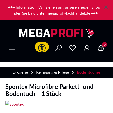
Zum Hauptinhalt springen
+++ Information: Wir ziehen um, unseren neuen Shop
finden Sie bald unter megaprofi-fachhandel.de +++
0
Werkzeugleiste anzeigen
Drogerie
Reinigung & Pflege
Bodentücher
Spontex Microfibre Parkett- und
Bodentuch – 1 Stück