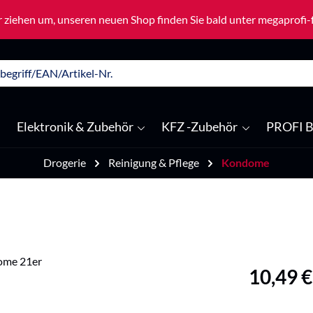
 ziehen um, unseren neuen Shop finden Sie bald unter megaprofi
Elektronik & Zubehör
KFZ -Zubehör
PROFI B
Drogerie
Reinigung & Pflege
Kondome
Regulärer Pre
10,49 €