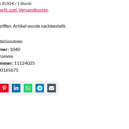
k
(0,50 € / 1 Stück)
MwSt. zzgl. Versandkosten
riffen. Artikel wurde nachbestellt.
tel hinzufügen
mer:
1040
romms
ummer:
11124025
00165675