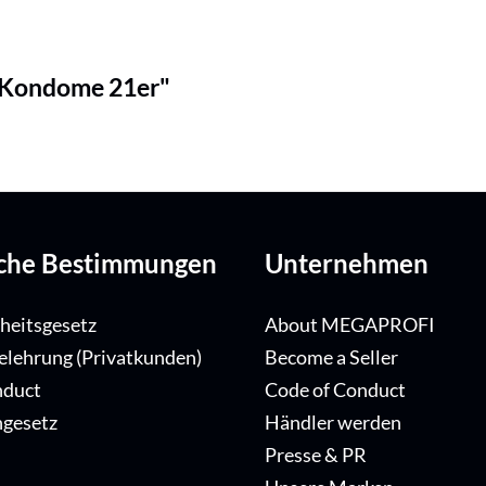
v Kondome 21er"
iche Bestimmungen
Unternehmen
iheitsgesetz
About MEGAPROFI
elehrung (Privatkunden)
Become a Seller
nduct
Code of Conduct
ngesetz
Händler werden
Presse & PR