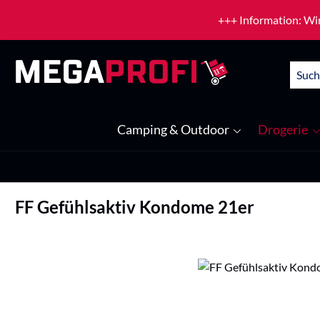
um Hauptinhalt springen
Zur Suche springen
+++ Information: Wir
Camping & Outdoor
Drogerie
FF Gefühlsaktiv Kondome 21er
Bildergalerie überspringen