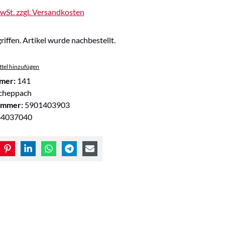
MwSt. zzgl. Versandkosten
riffen. Artikel wurde nachbestellt.
tel hinzufügen
mer:
141
cheppach
ummer:
5901403903
64037040