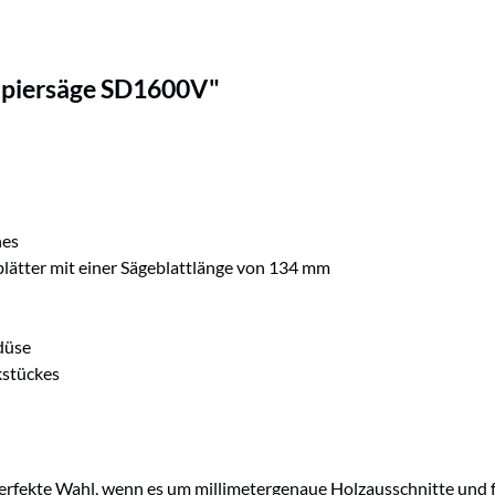
upiersäge SD1600V"
hes
lätter mit einer Sägeblattlänge von 134 mm
edüse
kstückes
erfekte Wahl, wenn es um millimetergenaue Holzausschnitte und f