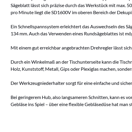
Sägeblatt lässt sich präzise durch das Werkstück mit max.
pro Minute liegt die SD1600V im oberen Bereich der Dekupie
Ein Schnellspannsystem erleichtert das Auswechseln des Säg
134 mm. Auch das Verwenden eines Rundsägeblattes ist mögl
Mit einem gut erreichbar angebrachten Drehregler lässt sic
Durch ein Winkelmaß an der Tischunterseite kann die Tischne
Holz, Kunststoff, Metall, Gips oder Plexiglas machen, sonder
Der Werkzeugniederhalter sorgt für eine einfache und siche
Bei geringerem Hub, also langsameren Schnitten, kann es vo
Gebläse ins Spiel – über eine flexible Gebläsedüse hat man st