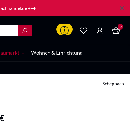
-fachhandel.de +++
0
Werkzeugleiste anzeigen
aumarkt
Wohnen & Einrichtung
Scheppach
is:
 €