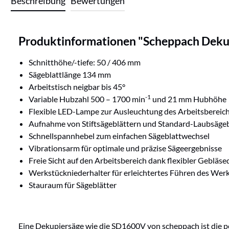
Beschreibung
Bewertungen
Produktinformationen "Scheppach Dek
Schnitthöhe/-tiefe: 50 / 406 mm
Sägeblattlänge 134 mm
Arbeitstisch neigbar bis 45°
-1
Variable Hubzahl 500 – 1700 min
und 21 mm Hubhöhe
Flexible LED-Lampe zur Ausleuchtung des Arbeitsbereic
Aufnahme von Stiftsägeblättern und Standard-Laubsägeb
Schnellspannhebel zum einfachen Sägeblattwechsel
Vibrationsarm für optimale und präzise Sägeergebnisse
Freie Sicht auf den Arbeitsbereich dank flexibler Gebläs
Werkstückniederhalter für erleichtertes Führen des Wer
Stauraum für Sägeblätter
Eine Dekupiersäge wie die SD1600V von scheppach ist die p