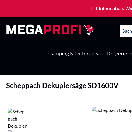
um Hauptinhalt springen
Zur Suche springen
+++ Information: Wir
Camping & Outdoor
Drogerie
Scheppach Dekupiersäge SD1600V
Bildergalerie überspringen