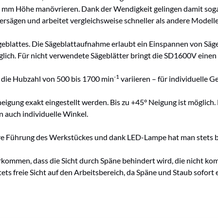
 50 mm Höhe manövrieren. Dank der Wendigkeit gelingen damit sog
rsägen und arbeitet vergleichsweise schneller als andere Modelle
eblattes. Die Sägeblattaufnahme erlaubt ein Einspannen von Sägeb
ich. Für nicht verwendete Sägeblätter bringt die SD1600V einen 
-1
h die Hubzahl von 500 bis 1700 min
variieren – für individuelle 
igung exakt eingestellt werden. Bis zu +45° Neigung ist möglich. 
n auch individuelle Winkel.
re Führung des Werkstückes und dank LED-Lampe hat man stets bes
rkommen, dass die Sicht durch Späne behindert wird, die nicht ko
ets freie Sicht auf den Arbeitsbereich, da Späne und Staub sofort 