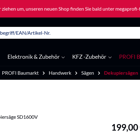
 ziehen um, unseren neuen Shop finden Sie bald unter megaprofi
Elektronik & Zubehör
KFZ -Zubehör
PROFI B
PROFI Baumarkt
Handwerk
Sägen
Dekupiersägen
Regulärer Pre
199,00