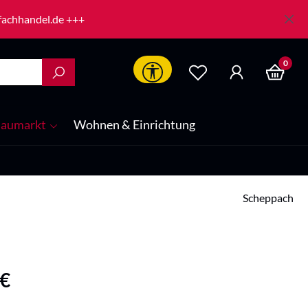
-fachhandel.de +++
0
Werkzeugleiste anzeigen
aumarkt
Wohnen & Einrichtung
Scheppach
is:
 €