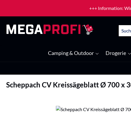
um Hauptinhalt springen
Zur Suche springen
+++ Information: Wir
Camping & Outdoor
Drogerie
Scheppach CV Kreissägeblatt Ø 700 x 3
Bildergalerie überspringen