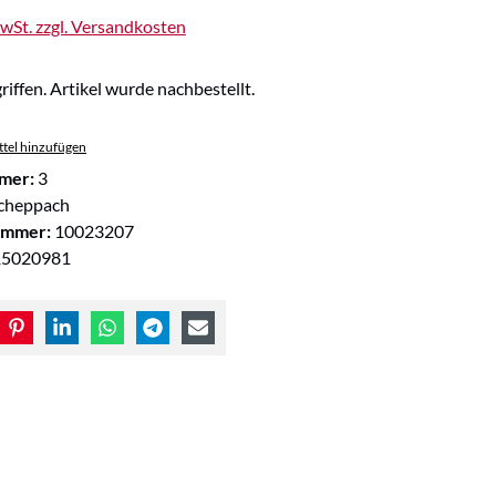
MwSt. zzgl. Versandkosten
riffen. Artikel wurde nachbestellt.
tel hinzufügen
mer:
3
cheppach
ummer:
10023207
15020981