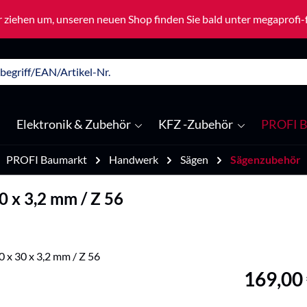
 ziehen um, unseren neuen Shop finden Sie bald unter megaprofi
Elektronik & Zubehör
KFZ -Zubehör
PROFI B
PROFI Baumarkt
Handwerk
Sägen
Sägenzubehör
0 x 3,2 mm / Z 56
Regulärer Pre
169,00