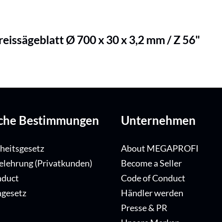
issägeblatt Ø 700 x 30 x 3,2 mm / Z 56"
iche Bestimmungen
Unternehmen
iheitsgesetz
About MEGAPROFI
elehrung (Privatkunden)
Become a Seller
nduct
Code of Conduct
ngesetz
Händler werden
Presse & PR