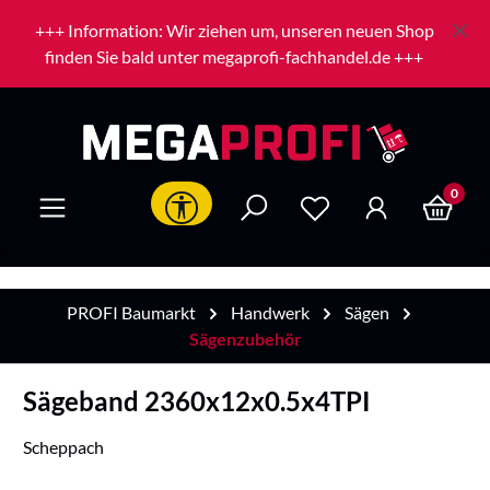
Zum Hauptinhalt springen
+++ Information: Wir ziehen um, unseren neuen Shop
finden Sie bald unter megaprofi-fachhandel.de +++
0
Werkzeugleiste anzeigen
PROFI Baumarkt
Handwerk
Sägen
Sägenzubehör
Sägeband 2360x12x0.5x4TPI
Scheppach