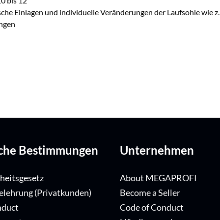
10 bis 12
dische Einlagen und individuelle Veränderungen der Laufsohle wie 
ungen
iche Bestimmungen
Unternehmen
iheitsgesetz
About MEGAPROFI
elehrung (Privatkunden)
Become a Seller
nduct
Code of Conduct