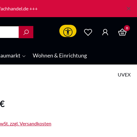
-fachhandel.de +++
0
Werkzeugleiste anzeigen
aumarkt
Wohnen & Einrichtung
UVEX
is:
 €
MwSt. zzgl. Versandkosten