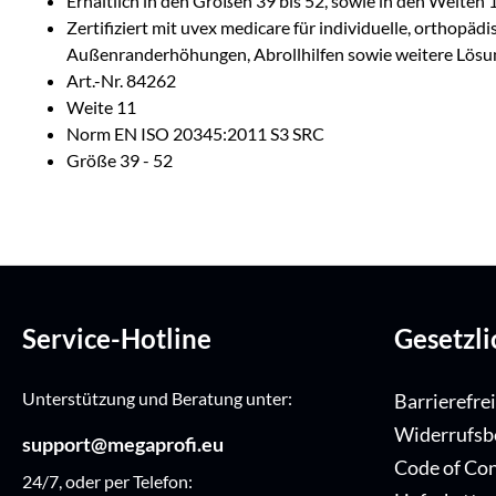
Erhältlich in den Größen 39 bis 52, sowie in den Weiten 
Zertifiziert mit uvex medicare für individuelle, orthopä
Außenranderhöhungen, Abrollhilfen sowie weitere Lös
Art.-Nr. 84262
Weite 11
Norm EN ISO 20345:2011 S3 SRC
Größe 39 - 52
Service-Hotline
Gesetzl
Unterstützung und Beratung unter:
Barrierefre
Widerrufsb
support@megaprofi.eu
Code of Co
24/7, oder per Telefon: