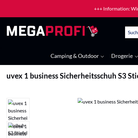
um Hauptinhalt springen
Zur Suche springen
+++ Information: Wir
Camping & Outdoor
Drogerie
uvex 1 business Sicherheitsschuh S3 Sti
Bildergalerie überspringen