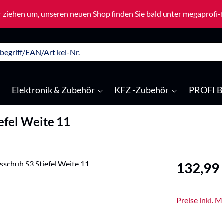
 ziehen um, unseren neuen Shop finden Sie bald unter megaprofi
Elektronik & Zubehör
KFZ -Zubehör
PROFI B
efel Weite 11
Regulärer Pre
132,99
Preise inkl. 