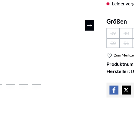
Leider verg
au
Größen
39
40
(Diese Optio
(Die
50
51
(Diese Optio
(Die
Zum Merkzet
Produktnum
Hersteller:
U