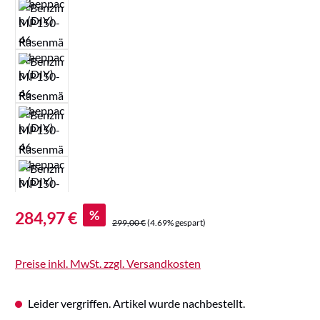
Verkaufspreis:
%
284,97 €
Regulärer Preis:
299,00 €
(4.69% gespart)
Preise inkl. MwSt. zzgl. Versandkosten
Leider vergriffen. Artikel wurde nachbestellt.