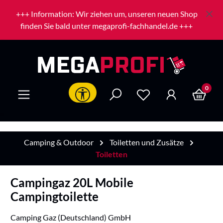
Zum Hauptinhalt springen
+++ Information: Wir ziehen um, unseren neuen Shop
finden Sie bald unter megaprofi-fachhandel.de +++
0
Werkzeugleiste anzeigen
Camping & Outdoor
Toiletten und Zusätze
Toiletten
Campingaz 20L Mobile
Campingtoilette
Camping Gaz (Deutschland) GmbH