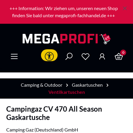
Zum Hauptinhalt springen
+++ Information: Wir ziehen um, unseren neuen Shop
finden Sie bald unter megaprofi-fachhandel.de +++
0
Werkzeugleiste anzeigen
Camping & Outdoor
Gaskartuschen
Ventilkartuschen
Campingaz CV 470 All Season
Gaskartusche
Camping Gaz (Deutschland) GmbH