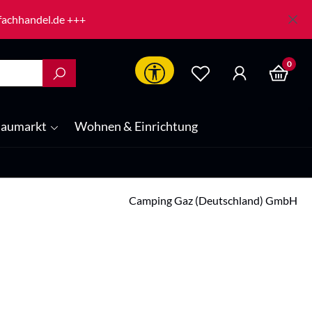
-fachhandel.de +++
0
Werkzeugleiste anzeigen
aumarkt
Wohnen & Einrichtung
Camping Gaz (Deutschland) GmbH
is: