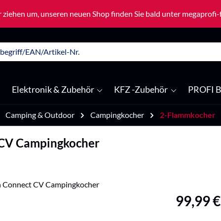
 ziehen um, unseren neuen Shop finden Sie bald unter megaprofi
Elektronik & Zubehör
KFZ -Zubehör
PROFI B
Camping & Outdoor
Campingkocher
2-Flammkocher
 CV Campingkocher
Regulärer Pre
99,99 €