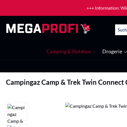
um Hauptinhalt springen
Zur Suche springen
+++ Information: Wir
Camping & Outdoor
Drogerie
Campingaz Camp & Trek Twin Connect
Bildergalerie überspringen