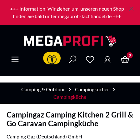
Zum Hauptinhalt springen
+++ Information: Wir ziehen um, unseren neuen Shop
finden Sie bald unter megaprofi-fachhandel.de +++
0
Werkzeugleiste anzeigen
Camping & Outdoor
Campingkocher
Campingküche
Campingaz Camping Kitchen 2 Grill &
Go Caravan Campingküche
Camping Gaz (Deutschland) GmbH