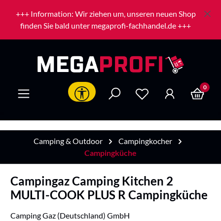
Zum Hauptinhalt springen
+++ Information: Wir ziehen um, unseren neuen Shop
finden Sie bald unter megaprofi-fachhandel.de +++
0
Werkzeugleiste anzeigen
Camping & Outdoor
Campingkocher
Campingküche
Campingaz Camping Kitchen 2
MULTI-COOK PLUS R Campingküche
Camping Gaz (Deutschland) GmbH