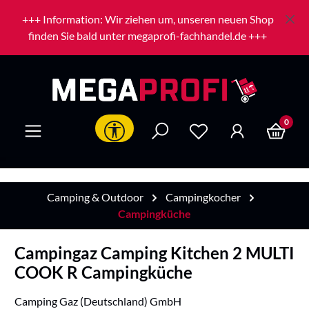
Zum Hauptinhalt springen
+++ Information: Wir ziehen um, unseren neuen Shop
finden Sie bald unter megaprofi-fachhandel.de +++
0
Werkzeugleiste anzeigen
Camping & Outdoor
Campingkocher
Campingküche
Campingaz Camping Kitchen 2 MULTI
COOK R Campingküche
Camping Gaz (Deutschland) GmbH