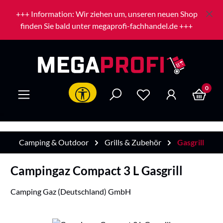
Zum Hauptinhalt springen
+++ Information: Wir ziehen um, unseren neuen Shop
finden Sie bald unter megaprofi-fachhandel.de +++
0
Werkzeugleiste anzeigen
Camping & Outdoor
Grills & Zubehör
Gasgrill
Campingaz Compact 3 L Gasgrill
Camping Gaz (Deutschland) GmbH