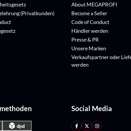
iheitsgesetz
About MEGAPROFI
elehrung (Privatkunden)
Become a Seller
nduct
Code of Conduct
ngesetz
Händler werden
Presse & PR
Unsere Marken
Verkaufspartner oder Lief
werden
dmethoden
Social Media