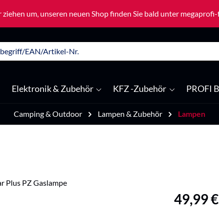
 ziehen um, unseren neuen Shop finden Sie bald unter megaprofi
Elektronik & Zubehör
KFZ -Zubehör
PROFI B
Camping & Outdoor
Lampen & Zubehör
Lampen
Regulärer Pre
49,99 €