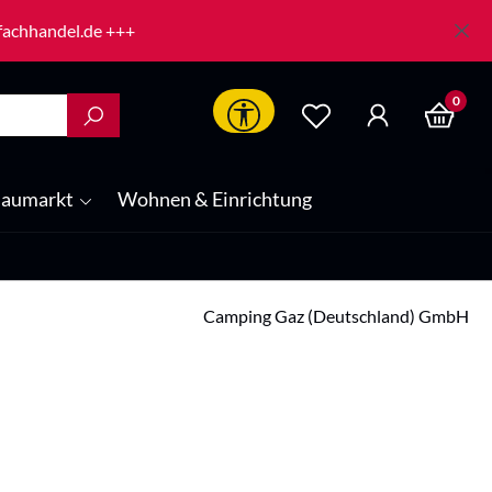
-fachhandel.de +++
0
Werkzeugleiste anzeigen
aumarkt
Wohnen & Einrichtung
Camping Gaz (Deutschland) GmbH
is: