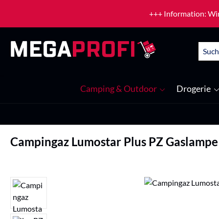
um Hauptinhalt springen
Zur Suche springen
+++ Information: Wir
Camping & Outdoor
Drogerie
Campingaz Lumostar Plus PZ Gaslampe
Bildergalerie überspringen