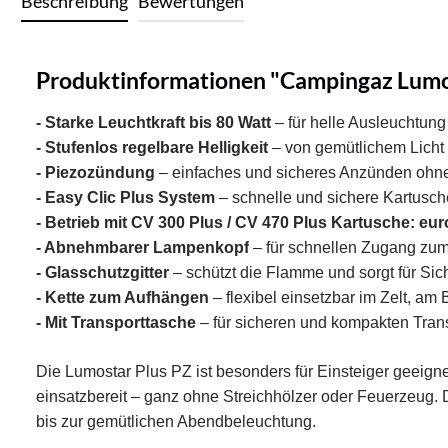
Beschreibung
Bewertungen
Produktinformationen "Campingaz Lumo
- Starke Leuchtkraft bis 80 Watt
– für helle Ausleuchtung
- Stufenlos regelbare Helligkeit
– von gemütlichem Licht 
- Piezozündung
– einfaches und sicheres Anzünden ohn
- Easy Clic Plus System
– schnelle und sichere Kartusc
- Betrieb mit CV 300 Plus / CV 470 Plus Kartusche: eu
- Abnehmbarer Lampenkopf
– für schnellen Zugang zu
- Glasschutzgitter
– schützt die Flamme und sorgt für Sic
- Kette zum Aufhängen
– flexibel einsetzbar im Zelt, a
- Mit Transporttasche
– für sicheren und kompakten Tran
Die Lumostar Plus PZ ist besonders für Einsteiger geeigne
einsatzbereit – ganz ohne Streichhölzer oder Feuerzeug. D
bis zur gemütlichen Abendbeleuchtung.