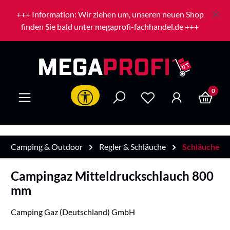
Zum Hauptinhalt springen
+++ Information: Wir ziehen um, unseren neuen Shop
finden Sie bald unter megaprofi-fachhandel.de +++
0
Werkzeugleiste anzeigen
Camping & Outdoor
Regler & Schläuche
Schläuche
Campingaz Mitteldruckschlauch 800
mm
Camping Gaz (Deutschland) GmbH