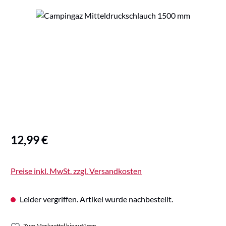
Bildergalerie überspringen
Regulärer Preis:
12,99 €
Preise inkl. MwSt. zzgl. Versandkosten
Leider vergriffen. Artikel wurde nachbestellt.
Zum Merkzettel hinzufügen