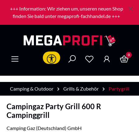
Zum Hauptinhalt springen
+++ Information: Wir ziehen um, unseren neuen Shop
finden Sie bald unter megaprofi-fachhandel.de +++
0
Werkzeugleiste anzeigen
Camping & Outdoor
Grills & Zubehör
Partygrill
Campingaz Party Grill 600 R
Campinggrill
Camping Gaz (Deutschland) GmbH