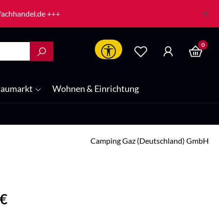
-fachhandel.de +++
0
Werkzeugleiste anzeigen
aumarkt
Wohnen & Einrichtung
Camping Gaz (Deutschland) GmbH
is:
 €