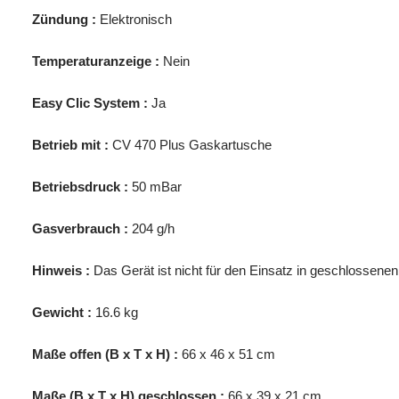
Zündung :
Elektronisch
Temperaturanzeige :
Nein
Easy Clic System :
Ja
Betrieb mit :
CV 470 Plus Gaskartusche
Betriebsdruck :
50 mBar
Gasverbrauch :
204 g/h
Hinweis :
Das Gerät ist nicht für den Einsatz in geschlossen
Gewicht :
16.6 kg
Maße offen (B x T x H) :
66 x 46 x 51 cm
Maße (B x T x H) geschlossen :
66 x 39 x 21 cm