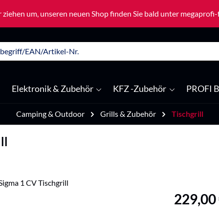
 ziehen um, unseren neuen Shop finden Sie bald unter megaprofi
Elektronik & Zubehör
KFZ -Zubehör
PROFI B
Camping & Outdoor
Grills & Zubehör
Tischgrill
ll
Regulärer Pre
229,00