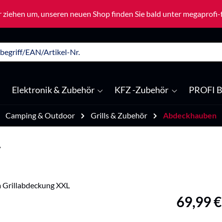
 ziehen um, unseren neuen Shop finden Sie bald unter megaprofi
Elektronik & Zubehör
KFZ -Zubehör
PROFI B
Camping & Outdoor
Grills & Zubehör
Abdeckhauben
L
Regulärer Pre
69,99 €