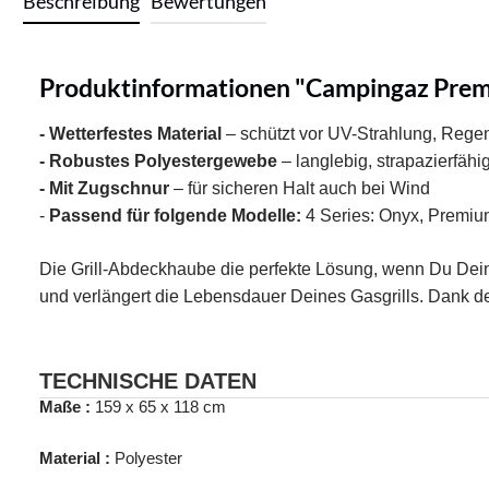
Beschreibung
Bewertungen
Produktinformationen "Campingaz Prem
- Wetterfestes Material
– schützt vor UV-Strahlung, Reg
- Robustes Polyestergewebe
– langlebig, strapazierfähi
- Mit Zugschnur
– für sicheren Halt auch bei Wind
-
Passend für folgende Modelle:
4 Series: Onyx, Premiu
Die Grill-Abdeckhaube die perfekte Lösung, wenn Du Deine
und verlängert die Lebensdauer Deines Gasgrills. Dank der
TECHNISCHE DATEN
Maße :
159 x 65 x 118 cm
Material :
Polyester