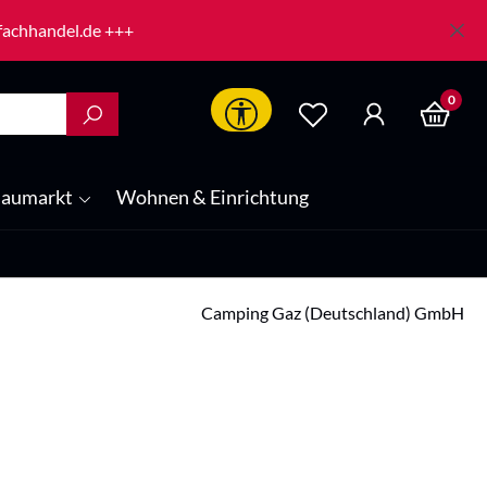
-fachhandel.de +++
0
Werkzeugleiste anzeigen
aumarkt
Wohnen & Einrichtung
Camping Gaz (Deutschland) GmbH
is: