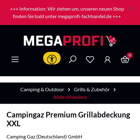
Zum Hauptinhalt springen
+++ Information: Wir ziehen um, unseren neuen Shop
finden Sie bald unter megaprofi-fachhandel.de +++
0
Werkzeugleiste anzeigen
Camping & Outdoor
Grills & Zubehör
Abdeckhauben
Campingaz Premium Grillabdeckung
XXL
Camping Gaz (Deutschland) GmbH