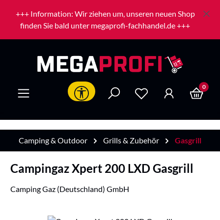
Zum Hauptinhalt springen
+++ Information: Wir ziehen um, unseren neuen Shop
finden Sie bald unter megaprofi-fachhandel.de +++
0
Werkzeugleiste anzeigen
Camping & Outdoor
Grills & Zubehör
Gasgrill
Campingaz Xpert 200 LXD Gasgrill
Camping Gaz (Deutschland) GmbH