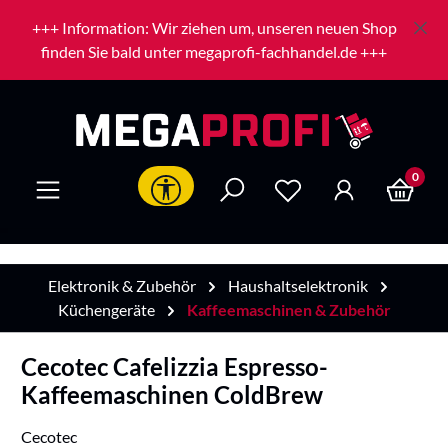
Zum Hauptinhalt springen
+++ Information: Wir ziehen um, unseren neuen Shop
finden Sie bald unter megaprofi-fachhandel.de +++
0
Werkzeugleiste anzeigen
Elektronik & Zubehör
Haushaltselektronik
Küchengeräte
Kaffeemaschinen & Zubehör
Cecotec Cafelizzia Espresso-
Kaffeemaschinen ColdBrew
Cecotec