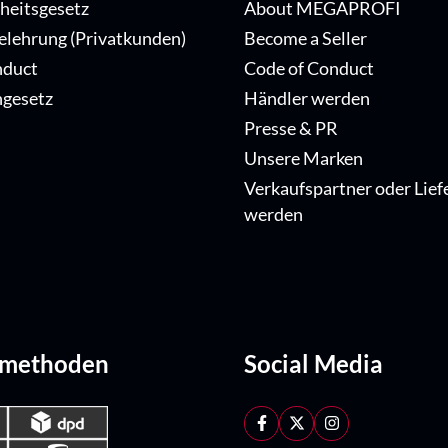
iheitsgesetz
About MEGAPROFI
elehrung (Privatkunden)
Become a Seller
nduct
Code of Conduct
ngesetz
Händler werden
Presse & PR
Unsere Marken
Verkaufspartner oder Lief
werden
dmethoden
Social Media