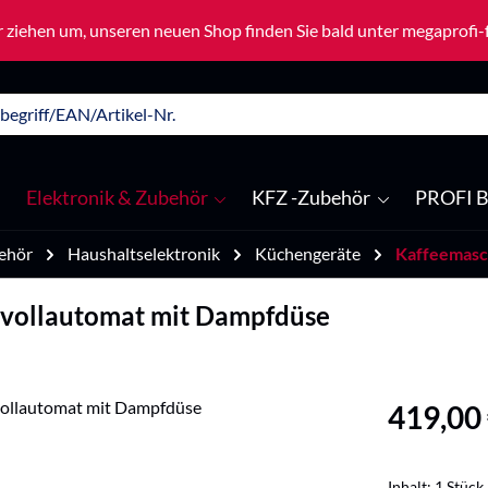
 ziehen um, unseren neuen Shop finden Sie bald unter megaprofi
Elektronik & Zubehör
KFZ -Zubehör
PROFI B
ehör
Haushaltselektronik
Küchengeräte
Kaffeemasc
vollautomat mit Dampfdüse
Regulärer Pre
419,00
Inhalt:
1 Stück