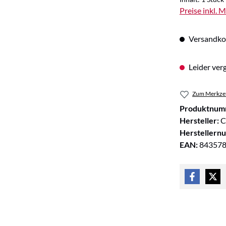
Preise inkl. 
Versandkos
Leider verg
Zum Merkzet
Produktnum
Hersteller:
C
Herstellern
EAN:
84357