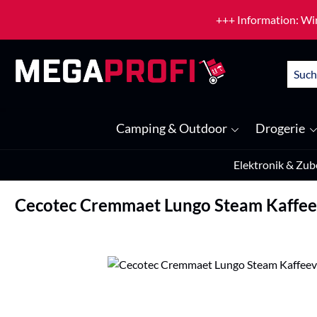
um Hauptinhalt springen
Zur Suche springen
+++ Information: Wir
Camping & Outdoor
Drogerie
Elektronik & Zub
Cecotec Cremmaet Lungo Steam Kaffee
Bildergalerie überspringen