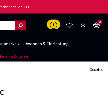
-fachhandel.de +++
0
Werkzeugleiste anzeigen
aumarkt
Wohnen & Einrichtung
hinen & Zubehör
Cecotec
is:
 €