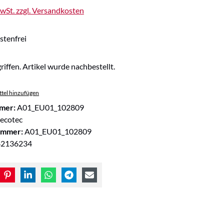
MwSt. zzgl. Versandkosten
tenfrei
riffen. Artikel wurde nachbestellt.
tel hinzufügen
mer:
A01_EU01_102809
ecotec
ummer:
A01_EU01_102809
82136234