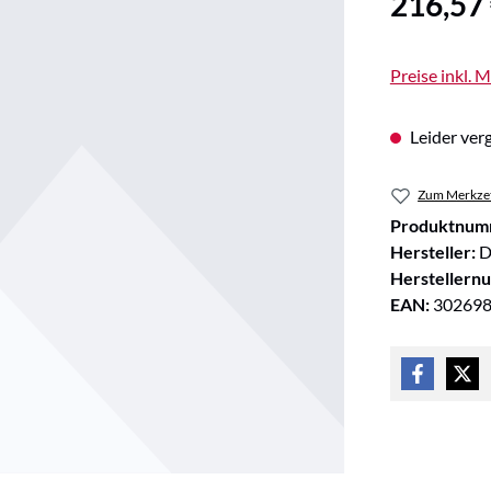
216,57
Preise inkl. 
Leider verg
Zum Merkzet
Produktnum
Hersteller:
D
Herstellern
EAN:
30269