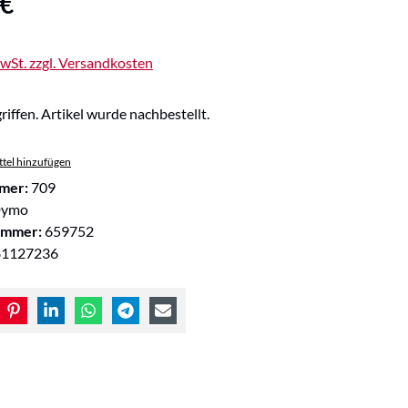
 €
MwSt. zzgl. Versandkosten
riffen. Artikel wurde nachbestellt.
tel hinzufügen
mer:
709
ymo
ummer:
659752
81127236