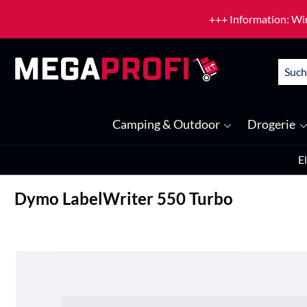
um Hauptinhalt springen
Zur Suche springen
+++ Information: Wir
Camping & Outdoor
Drogerie
E
Dymo LabelWriter 550 Turbo
Bildergalerie überspringen