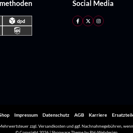
dmethoden
Social Media
Shop
Impressum
Datenschutz
AGB
Karriere
Ersatztei
. Mehrwertsteuer zzgl.
Versandkosten
und ggf. Nachnahmegebühren, wenn 
© Copyright 2026 | Shopware Theme by
RH-Webdesign