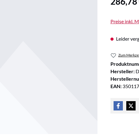
286,78
Preise inkl. 
Leider verg
Zum Merkzet
Produktnum
Hersteller:
D
Herstellern
EAN:
35011