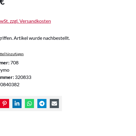
 €
MwSt. zzgl. Versandkosten
riffen. Artikel wurde nachbestellt.
tel hinzufügen
mer:
708
ymo
ummer:
320833
70840382