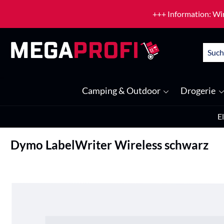
um Hauptinhalt springen
Zur Suche springen
+++ Information: Wir
Camping & Outdoor
Drogerie
E
Dymo LabelWriter Wireless schwarz
Bildergalerie überspringen