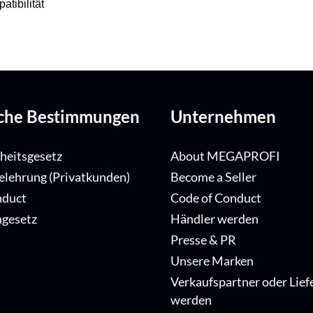
tibilität
iche Bestimmungen
Unternehmen
iheitsgesetz
About MEGAPROFI
elehrung (Privatkunden)
Become a Seller
nduct
Code of Conduct
ngesetz
Händler werden
Presse & PR
Unsere Marken
Verkaufspartner oder Lief
werden