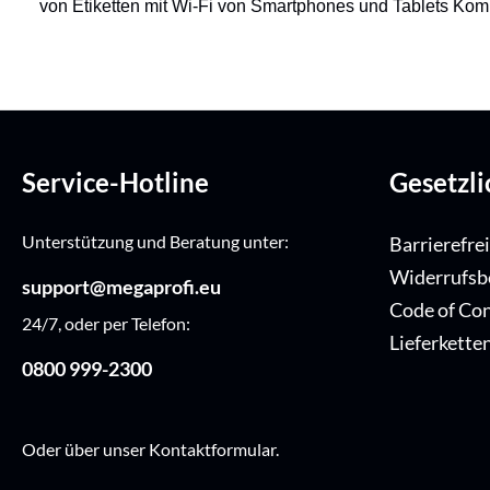
von Etiketten mit Wi-Fi von Smartphones und Tablets Kompa
Service-Hotline
Gesetzl
Unterstützung und Beratung unter:
Barrierefre
Widerrufsb
support@megaprofi.eu
Code of Co
24/7, oder per Telefon:
Lieferkette
0800 999-2300
Oder über unser
Kontaktformular
.