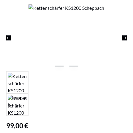
Bildergalerie überspringen
Regulärer Preis:
99,00 €